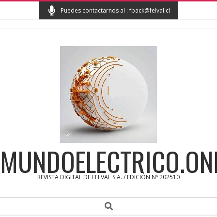
Skip
Puedes contactarnos al : fback@felval.cl
to
content
MUNDOELECTRICO.ON
REVISTA DIGITAL DE FELVAL S.A. / EDICIÓN Nº 202510
Secondary
Search
Navigation