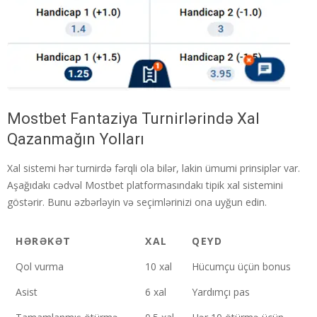
Mostbet Fantaziya Turnirlərində Xal
Qazanmağın Yolları
Xal sistemi hər turnirdə fərqli ola bilər, lakin ümumi prinsiplər var.
Aşağıdakı cədvəl Mostbet platformasındakı tipik xal sistemini
göstərir. Bunu əzbərləyin və seçimlərinizi ona uyğun edin.
HƏRƏKƏT
XAL
QEYD
Qol vurma
10 xal
Hücumçu üçün bonus
Asist
6 xal
Yardımçı pas