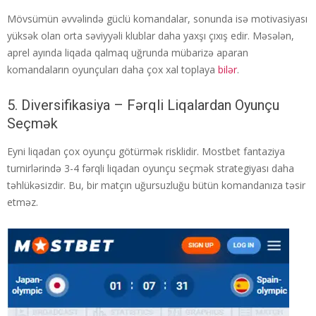
Mövsümün əvvəlində güclü komandalar, sonunda isə motivasiyası
yüksək olan orta səviyyəli klublar daha yaxşı çıxış edir. Məsələn,
aprel ayında liqada qalmaq uğrunda mübarizə aparan
komandaların oyunçuları daha çox xal toplaya
bilər
.
5. Diversifikasiya – Fərqli Liqalardan Oyunçu
Seçmək
Eyni liqadan çox oyunçu götürmək risklidir. Mostbet fantaziya
turnirlərində 3-4 fərqli liqadan oyunçu seçmək strategiyası daha
təhlükəsizdir. Bu, bir matçın uğursuzluğu bütün komandanıza təsir
etməz.