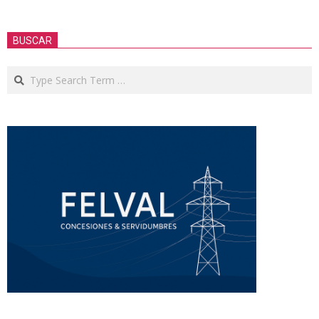
BUSCAR
Search