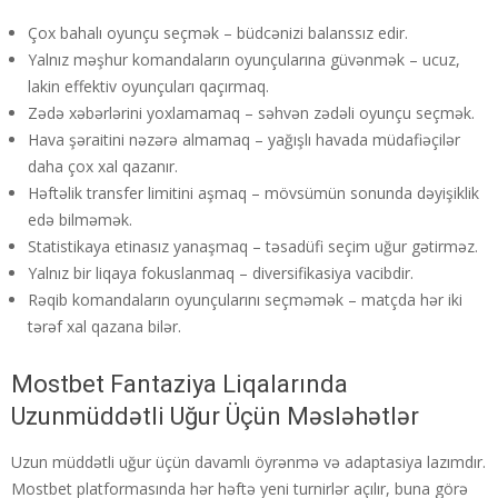
Çox bahalı oyunçu seçmək – büdcənizi balanssız edir.
Yalnız məşhur komandaların oyunçularına güvənmək – ucuz,
lakin effektiv oyunçuları qaçırmaq.
Zədə xəbərlərini yoxlamamaq – səhvən zədəli oyunçu seçmək.
Hava şəraitini nəzərə almamaq – yağışlı havada müdafiəçilər
daha çox xal qazanır.
Həftəlik transfer limitini aşmaq – mövsümün sonunda dəyişiklik
edə bilməmək.
Statistikaya etinasız yanaşmaq – təsadüfi seçim uğur gətirməz.
Yalnız bir liqaya fokuslanmaq – diversifikasiya vacibdir.
Rəqib komandaların oyunçularını seçməmək – matçda hər iki
tərəf xal qazana bilər.
Mostbet Fantaziya Liqalarında
Uzunmüddətli Uğur Üçün Məsləhətlər
Uzun müddətli uğur üçün davamlı öyrənmə və adaptasiya lazımdır.
Mostbet platformasında hər həftə yeni turnirlər açılır, buna görə