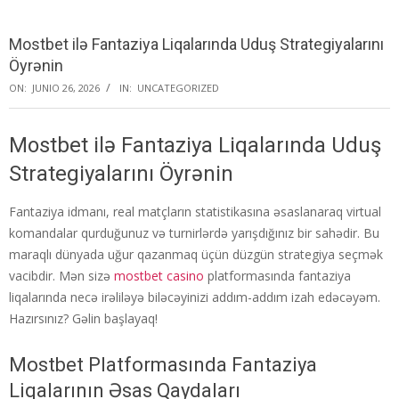
Menu
Mostbet ilə Fantaziya Liqalarında Uduş Strategiyalarını
Öyrənin
ON:
JUNIO 26, 2026
IN:
UNCATEGORIZED
Mostbet ilə Fantaziya Liqalarında Uduş
Strategiyalarını Öyrənin
Fantaziya idmanı, real matçların statistikasına əsaslanaraq virtual
komandalar qurduğunuz və turnirlərdə yarışdığınız bir sahədir. Bu
maraqlı dünyada uğur qazanmaq üçün düzgün strategiya seçmək
vacibdir. Mən sizə
mostbet casino
platformasında fantaziya
liqalarında necə irəliləyə biləcəyinizi addım-addım izah edəcəyəm.
Hazırsınız? Gəlin başlayaq!
Mostbet Platformasında Fantaziya
Liqalarının Əsas Qaydaları