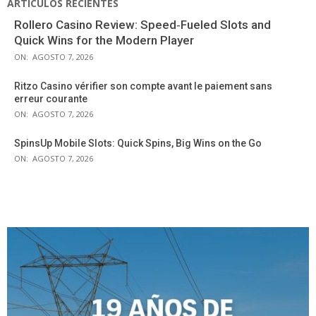
ARTICULOS RECIENTES
Rollero Casino Review: Speed‑Fueled Slots and
Quick Wins for the Modern Player
ON:
AGOSTO 7, 2026
Ritzo Casino vérifier son compte avant le paiement sans
erreur courante
ON:
AGOSTO 7, 2026
SpinsUp Mobile Slots: Quick Spins, Big Wins on the Go
ON:
AGOSTO 7, 2026