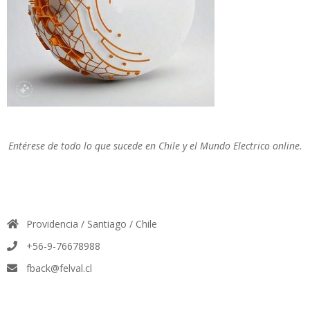
Entérese de todo lo que sucede en Chile y el Mundo Electrico online.
Providencia / Santiago / Chile
+56-9-76678988
fback@felval.cl