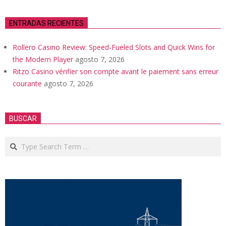
ENTRADAS RECIENTES
Rollero Casino Review: Speed‑Fueled Slots and Quick Wins for
the Modern Player
agosto 7, 2026
Ritzo Casino vérifier son compte avant le paiement sans erreur
courante
agosto 7, 2026
BUSCAR
Search