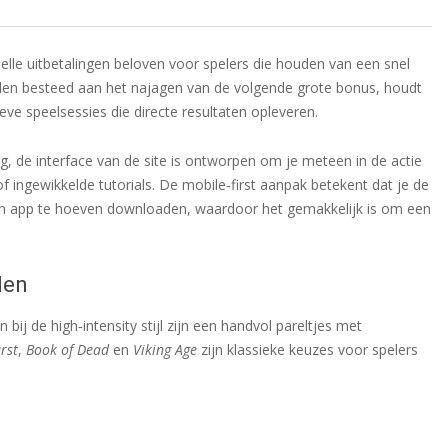
elle uitbetalingen beloven voor spelers die houden van een snel
rden besteed aan het najagen van de volgende grote bonus, houdt
ve speelsessies die directe resultaten opleveren.
g, de interface van de site is ontworpen om je meteen in de actie
of ingewikkelde tutorials. De mobile‑first aanpak betekent dat je de
n app te hoeven downloaden, waardoor het gemakkelijk is om een
den
n bij de high‑intensity stijl zijn een handvol pareltjes met
rst
,
Book of Dead
en
Viking Age
zijn klassieke keuzes voor spelers