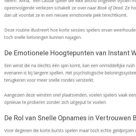
Neem “Anna,” een casual speler die elke avond ongeveer vijftien m
opeenvolgende verliezen schakelt ze over naar
Book of Dead
. Ze ho
dan uit voordat ze in een nieuwe emotionele piek terechtkomt.
Deze routine illustreert hoe korte sessies spelers ervan weerhoud
toch snelle beloningen kunnen najagen.
De Emotionele Hoogtepunten van Instant 
Een winst die na slechts één spin komt, kan een onmiddellijke rus
evenaren is bij langere spellen. Het psychologische beloningssyste
terugkeren voor meer snelle rondes versterkt.
Aangezien deze winsten snel plaatsvinden, voelen spelers vaak een
opnieuw te proberen zonder zich uitgeput te voelen.
De Rol van Snelle Opnames in Vertrouwen
Voor degenen die korte bursts spelen maar toch echte geldprijzen w