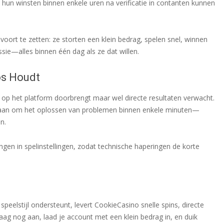
rs hun winsten binnen enkele uren na verificatie in contanten kunnen
 voort te zetten: ze storten een klein bedrag, spelen snel, winnen
ie—alles binnen één dag als ze dat willen.
os Houdt
 op het platform doorbrengt maar wel directe resultaten verwacht.
staan om het oplossen van problemen binnen enkele minuten—
n.
ngen in spelinstellingen, zodat technische haperingen de korte
speelstijl ondersteunt, levert CookieCasino snelle spins, directe
aag nog aan, laad je account met een klein bedrag in, en duik