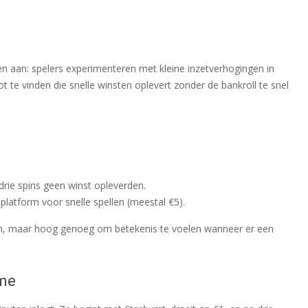
 aan: spelers experimenteren met kleine inzetverhogingen in
 te vinden die snelle winsten oplevert zonder de bankroll te snel
rie spins geen winst opleverden.
platform voor snelle spellen (meestal €5).
n, maar hoog genoeg om betekenis te voelen wanneer er een
ame