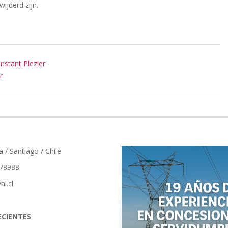
ijderd zijn.
nstant Plezier
r
a / Santiago / Chile
78988
al.cl
ECIENTES