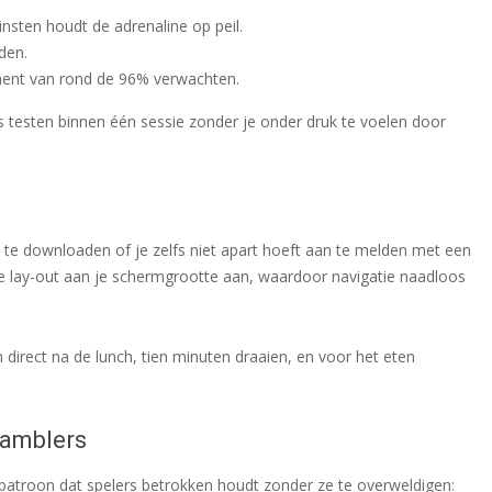
nsten houdt de adrenaline op peil.
den.
ent van rond de 96% verwachten.
us testen binnen één sessie zonder je onder druk te voelen door
 te downloaden of je zelfs niet apart hoeft aan te melden met een
e lay-out aan je schermgrootte aan, waardoor navigatie naadloos
n direct na de lunch, tien minuten draaien, en voor het eten
Gamblers
 patroon dat spelers betrokken houdt zonder ze te overweldigen: