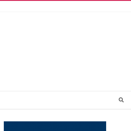
Search