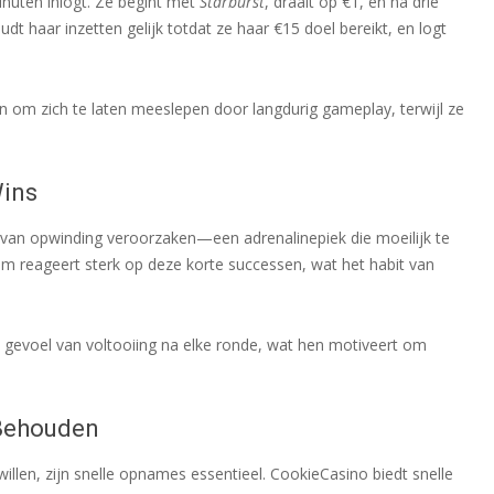
inuten inlogt. Ze begint met
Starburst
, draait op €1, en na drie
udt haar inzetten gelijk totdat ze haar €15 doel bereikt, en logt
en om zich te laten meeslepen door langdurig gameplay, terwijl ze
Wins
h van opwinding veroorzaken—een adrenalinepiek die moeilijk te
em reageert sterk op deze korte successen, wat het habit van
 gevoel van voltooiing na elke ronde, wat hen motiveert om
 Behouden
illen, zijn snelle opnames essentieel. CookieCasino biedt snelle