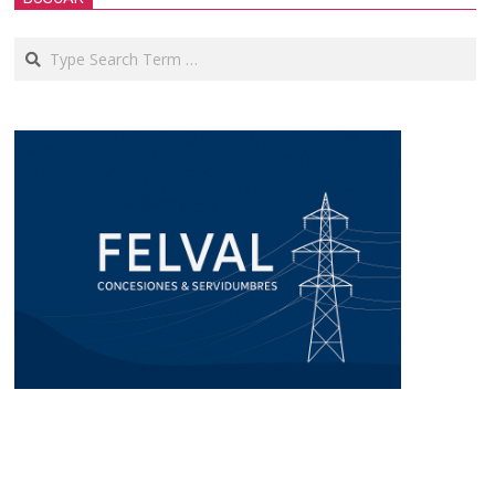
Search