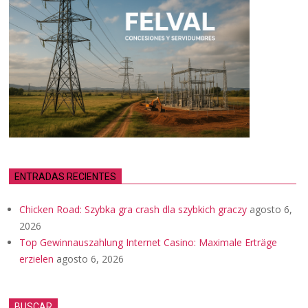
ENTRADAS RECIENTES
Chicken Road: Szybka gra crash dla szybkich graczy
agosto 6,
2026
Top Gewinnauszahlung Internet Casino: Maximale Erträge
erzielen
agosto 6, 2026
BUSCAR