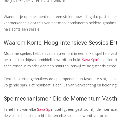
ON:
JUNIO 27, 2026
IN:
UNCATEGORIZED
Wanneer je op zoek bent naar een stukje opwinding dat past in een
kenmerkende slot-titels van het merk combineren heldere graphics 
na slechts één sessie.
Waarom Korte, Hoog‑Intensieve Sessies Er
Moderne spelers hebben zelden uren om in een enkel spel te investe
het resultaat bijna onmiddellijk wordt onthuld.
Sava Spin
’s spellen
speelronde in minder dan tien minuten, terwijl ze nog steeds echte
Typisch starten gebruikers de app, openen hun favoriete slot, en b
volgende spin. Het resultaat is een lus van verwachting en beloning
Spelmechanismen Die de Momentum Vast
In het hart van elke
Sava Spin
-titel ligt een gestroomlijnde interf
de visuele belasting licht blijft en elke spin snel wordt voltooid.