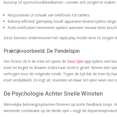
busstop of sportschoolkleedkamer—zonder zich zorgen te maken 
Responsieve UI schaalt van telefoons tot tablets.
Batterij-efficiënt gameplay houdt apparaten levend tijdens lange 
Push-notificaties herinneren spelers wanneer nieuwe titels besc
Deze functies ondersteunen het rapid-play model door te zorgen da
Praktijkvoorbeeld: De Pendelspin
Een forens zit in de trein en opent de
Sava Spin
-app tijdens een kwa
inzet en begint te draaien zodra haar stoel is gezet. Binnen tien spin
verhogen voor de volgende ronde. Tegen de tijd dat de trein bij haa
inzet verdubbeld. Ze logt uit, tevreden en klaar om later weer een 
De Psychologie Achter Snelle Winsten
Menselijke beloningssystemen floreren op korte feedback-loops. Wa
winnende combinatie op de derde spin—stijgt de dopamineproductie