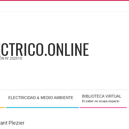
CTRICO.ONLINE
IÓN Nº 202510
BIBLIOTECA VIRTUAL
ELECTRICIDAD & MEDIO AMBIENTE
El saber no ocupa espacio
ant Plezier