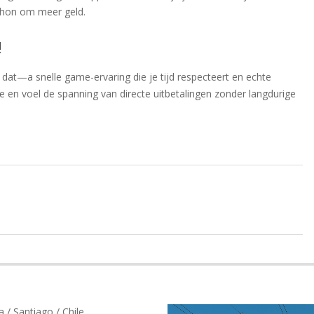
rathon om meer geld.
!
 dat—a snelle game-ervaring die je tijd respecteert en echte
e en voel de spanning van directe uitbetalingen zonder langdurige
a / Santiago / Chile