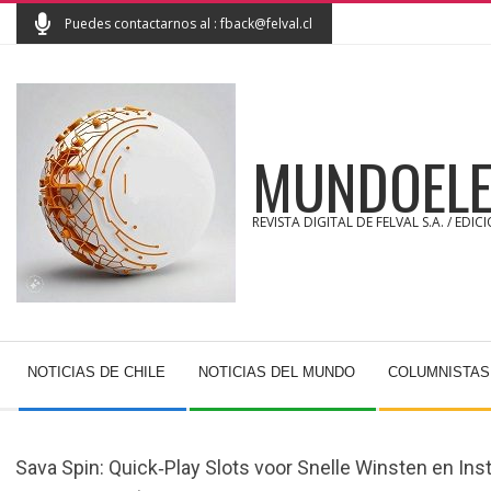
Skip
Puedes contactarnos al : fback@felval.cl
to
content
MUNDOELE
REVISTA DIGITAL DE FELVAL S.A. / EDIC
Secondary
NOTICIAS DE CHILE
NOTICIAS DEL MUNDO
COLUMNISTAS
Navigation
Menu
Sava Spin: Quick‑Play Slots voor Snelle Winsten en Inst