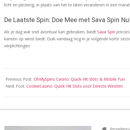
licht en plezierig, in plaats van het te laten veranderen in een ma
De Laatste Spin: Doe Mee met Sava Spin Nu
Als je dag wat snel avontuur kan gebruiken, biedt
Sava Spin
precies
kansen op winst biedt. Duik vandaag nog in je volgende korte sessi
verplichtingen.
2026-
06-
Previous Post:
OhMySpins Casino: Quick‑Hit Slots & Mobile Fun
27
Next Post:
CookieCasino: Quick‑Hit Slots voor Directe Winsten
Providenci