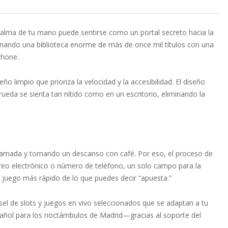
alma de tu mano puede sentirse como un portal secreto hacia la
nando una biblioteca enorme de más de once mil títulos con una
phone.
o limpio que prioriza la velocidad y la accesibilidad. El diseño
rueda se sienta tan nítido como en un escritorio, eliminando la
amada y tomando un descanso con café. Por eso, el proceso de
rreo electrónico o número de teléfono, un solo campo para la
l juego más rápido de lo que puedes decir “apuesta.”
rusel de slots y juegos en vivo seleccionados que se adaptan a tu
añol para los noctámbulos de Madrid—gracias al soporte del