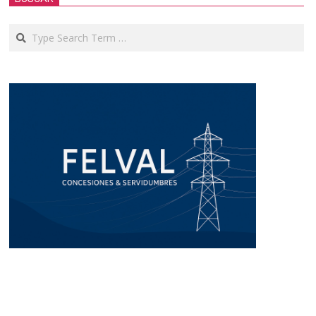
Search