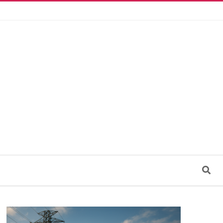
Search