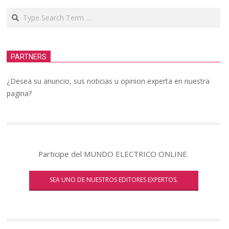
Search
PARTNERS
¿Desea su anuncio, sus noticias u opinion experta en nuestra
pagina?
Participe del MUNDO ELECTRICO ONLINE.
SEA UNO DE NUESTROS EDITORES EXPERTOS.