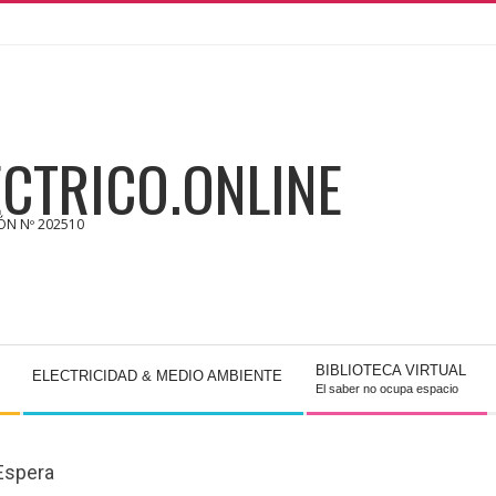
CTRICO.ONLINE
IÓN Nº 202510
BIBLIOTECA VIRTUAL
ELECTRICIDAD & MEDIO AMBIENTE
El saber no ocupa espacio
Espera