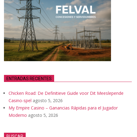
ENTRADAS RECIENTES
Chicken Road: De Definitieve Guide voor Dit Meeslepende
Casino-spel
agosto 5, 2026
My Empire Casino – Ganancias Rápidas para el Jugador
Moderno
agosto 5, 2026
BUSCAR