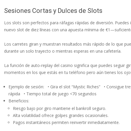
Sesiones Cortas y Dulces de Slots
Los slots son perfectos para ráfagas rápidas de diversión. Puedes 
nuevo slot de diez líneas con una apuesta mínima de €1—suficient
Los carretes giran y muestran resultados más rápido de lo que pue
durante un solo trayecto o mientras esperas en una cafetería.
La función de auto‑replay del casino significa que puedes seguir g
momentos en los que estás en tu teléfono pero aún tienes los ojos
Ejemplo de sesión: • Gira el slot “Mystic Riches” • Consigue tre
rápida • Tiempo total de juego <70 segundos
Beneficios:
Riesgo bajo por giro mantiene el bankroll seguro.
Alta volatilidad ofrece golpes grandes ocasionales.
Pagos instantáneos permiten reinvertir inmediatamente.