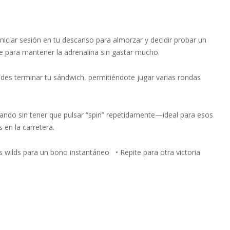
iniciar sesión en tu descanso para almorzar y decidir probar un
e para mantener la adrenalina sin gastar mucho.
des terminar tu sándwich, permitiéndote jugar varias rondas
irando sin tener que pulsar “spin” repetidamente—ideal para esos
 en la carretera.
s wilds para un bono instantáneo • Repite para otra victoria