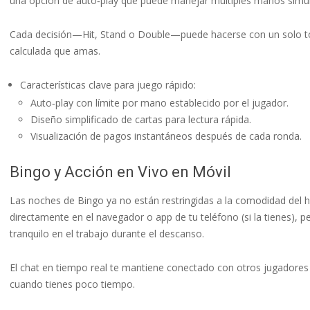
una opción de auto‑play que puede manejar múltiples manos simu
Cada decisión—Hit, Stand o Double—puede hacerse con un solo to
calculada que amas.
Características clave para juego rápido:
Auto‑play con límite por mano establecido por el jugador.
Diseño simplificado de cartas para lectura rápida.
Visualización de pagos instantáneos después de cada ronda.
Bingo y Acción en Vivo en Móvil
Las noches de Bingo ya no están restringidas a la comodidad del h
directamente en el navegador o app de tu teléfono (si la tienes), pe
tranquilo en el trabajo durante el descanso.
El chat en tiempo real te mantiene conectado con otros jugadores
cuando tienes poco tiempo.