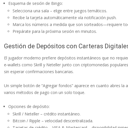
Esquema de sesión de Bingo:
Selecciona una sala – elige entre juegos temáticos.
Recibe la tarjeta automáticamente vía notificación push.
Marca los números a medida que son sorteados—requiere toq
Prepárate para la próxima sesión en minutos.
Gestión de Depósitos con Carteras Digitale
El jugador moderno prefiere depósitos instantáneos que no requier
e‑wallets como Skrill y Neteller junto con criptomonedas popular
sin esperar confirmaciones bancarias.
Un simple botón de “Agregar fondos” aparece en cuanto abres la ap
varios métodos de pago con un solo toque.
Opciones de depósito:
Skrill / Neteller – crédito instantáneo.
Bitcoin / Ripple – velocidad descentralizada.
Tarjetas de crédito – VISA & Mastercard – disponibilidad inmed