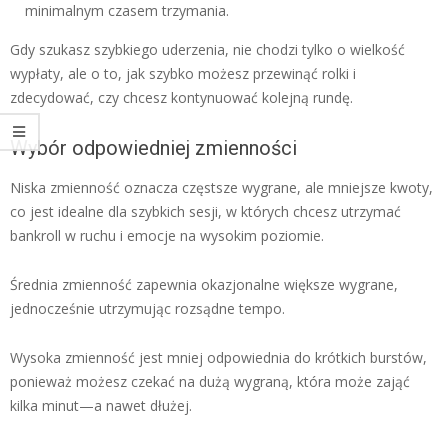
minimalnym czasem trzymania.
Gdy szukasz szybkiego uderzenia, nie chodzi tylko o wielkość
wypłaty, ale o to, jak szybko możesz przewinąć rolki i
zdecydować, czy chcesz kontynuować kolejną rundę.
Wybór odpowiedniej zmienności
Niska zmienność oznacza częstsze wygrane, ale mniejsze kwoty,
co jest idealne dla szybkich sesji, w których chcesz utrzymać
bankroll w ruchu i emocje na wysokim poziomie.
Średnia zmienność zapewnia okazjonalne większe wygrane,
jednocześnie utrzymując rozsądne tempo.
Wysoka zmienność jest mniej odpowiednia do krótkich burstów,
ponieważ możesz czekać na dużą wygraną, która może zająć
kilka minut—a nawet dłużej.