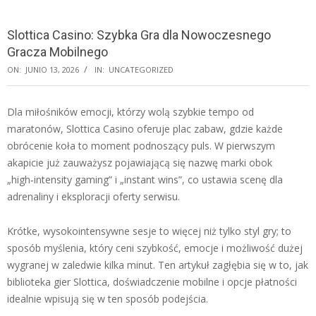
Menu
Slottica Casino: Szybka Gra dla Nowoczesnego
Gracza Mobilnego
ON:
JUNIO 13, 2026
IN:
UNCATEGORIZED
Dla miłośników emocji, którzy wolą szybkie tempo od
maratonów, Slottica Casino oferuje plac zabaw, gdzie każde
obrócenie koła to moment podnoszący puls. W pierwszym
akapicie już zauważysz pojawiającą się nazwę marki obok
„high‑intensity gaming” i „instant wins”, co ustawia scenę dla
adrenaliny i eksploracji oferty serwisu.
Krótke, wysokointensywne sesje to więcej niż tylko styl gry; to
sposób myślenia, który ceni szybkość, emocje i możliwość dużej
wygranej w zaledwie kilka minut. Ten artykuł zagłębia się w to, jak
biblioteka gier Slottica, doświadczenie mobilne i opcje płatności
idealnie wpisują się w ten sposób podejścia.