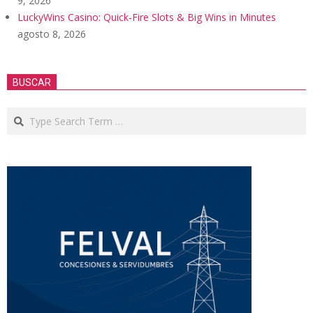
9, 2026
LuckyWins Casino: Quick‑Fire Slots & Big Wins in Minutes
agosto 8, 2026
BUSCAR
Search