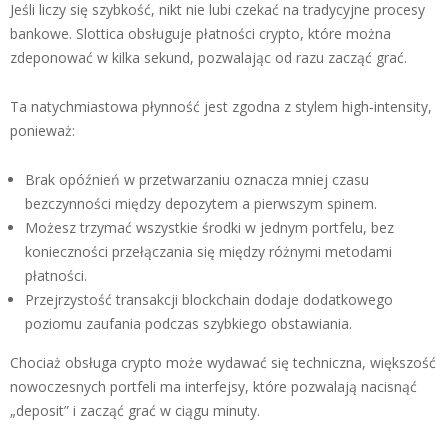
Jeśli liczy się szybkość, nikt nie lubi czekać na tradycyjne procesy
bankowe. Slottica obsługuje płatności crypto, które można
zdeponować w kilka sekund, pozwalając od razu zacząć grać.
Ta natychmiastowa płynność jest zgodna z stylem high‑intensity,
ponieważ:
Brak opóźnień w przetwarzaniu oznacza mniej czasu
bezczynności między depozytem a pierwszym spinem.
Możesz trzymać wszystkie środki w jednym portfelu, bez
konieczności przełączania się między różnymi metodami
płatności.
Przejrzystość transakcji blockchain dodaje dodatkowego
poziomu zaufania podczas szybkiego obstawiania.
Chociaż obsługa crypto może wydawać się techniczna, większość
nowoczesnych portfeli ma interfejsy, które pozwalają nacisnąć
„deposit” i zacząć grać w ciągu minuty.