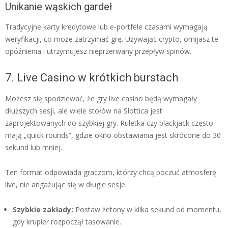
Unikanie wąskich gardeł
Tradycyjne karty kredytowe lub e‑portfele czasami wymagają
weryfikacji, co może zatrzymać grę. Używając crypto, omijasz te
opóźnienia i utrzymujesz nieprzerwany przepływ spinów.
7. Live Casino w krótkich burstach
Możesz się spodziewać, że gry live casino będą wymagały
dłuższych sesji, ale wiele stołów na Slottica jest
zaprojektowanych do szybkiej gry. Ruletka czy blackjack często
mają „quick rounds”, gdzie okno obstawiania jest skrócone do 30
sekund lub mniej.
Ten format odpowiada graczom, którzy chcą poczuć atmosferę
live, nie angażując się w długie sesje.
Szybkie zakłady:
Postaw żetony w kilka sekund od momentu,
gdy krupier rozpoczął tasowanie.