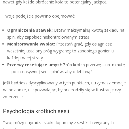
nawet gdy każde obrócenie koła to potencjalny jackpot.
Twoje podejście powinno obejmować:
Ograniczenia stawek:
Ustaw maksymalną kwotę zakładu na
spin, aby zapobiec niekontrolowanym stratą.
Monitorowanie wypłat:
Przestań grać, gdy osiągniesz
wcześniej ustalony próg wygranej; to zapobiega gonieniu
każdej małej straty.
Przerwy resetujące umysł:
Zrób krótką przerwę—np. minutę
—po intensywnej serii spinów, aby odetchnąć.
Jeśli będziesz dyscyplinowany w tych punktach, utrzymasz emocje
na poziomie, nie pozwalając, by przerodziły się w frustrację czy
zmęczenie.
Psychologia krótkich sesji
Twój mózg nagradza skoki dopaminy z szybkich wygranych;