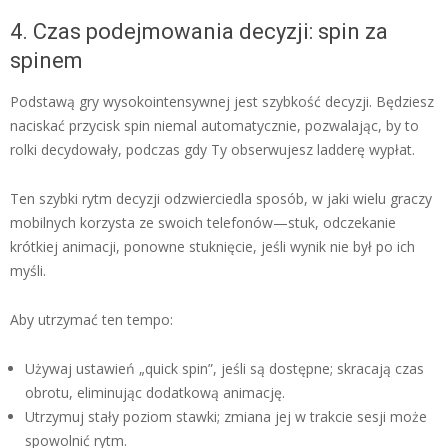
4. Czas podejmowania decyzji: spin za
spinem
Podstawą gry wysokointensywnej jest szybkość decyzji. Będziesz
naciskać przycisk spin niemal automatycznie, pozwalając, by to
rolki decydowały, podczas gdy Ty obserwujesz ladderę wypłat.
Ten szybki rytm decyzji odzwierciedla sposób, w jaki wielu graczy
mobilnych korzysta ze swoich telefonów—stuk, odczekanie
krótkiej animacji, ponowne stuknięcie, jeśli wynik nie był po ich
myśli.
Aby utrzymać ten tempo:
Używaj ustawień „quick spin”, jeśli są dostępne; skracają czas
obrotu, eliminując dodatkową animację.
Utrzymuj stały poziom stawki; zmiana jej w trakcie sesji może
spowolnić rytm.