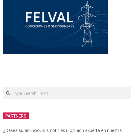
Search
PARTNERS
¿Desea su anuncio, sus noticias u opinion experta en nuestra