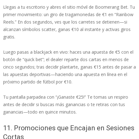
Llegas a tu escritorio y abres el sitio móvil de Boomerang Bet. Tu
primer movimiento: un giro de tragamonedas de €1 en “Rainbow
Reels.” En dos segundos, ves que los carretes se detienen—si
alcanzan símbolos scatter, ganas €10 al instante y activas giros
gratis.
Luego pasas a blackjack en vivo: haces una apuesta de €5 con el
botón de “quick bet”; el dealer reparte dos cartas en menos de
cinco segundos; tras decidir plantarte, ganas €15 antes de pasar a
las apuestas deportivas—haciendo una apuesta en línea en el
próximo partido de fútbol por €10.
Tu pantalla parpadea con “¡Ganaste €25!” Te tomas un respiro
antes de decidir si buscas más ganancias o te retiras con tus
ganancias—todo en quince minutos.
11. Promociones que Encajan en Sesiones
Cortas