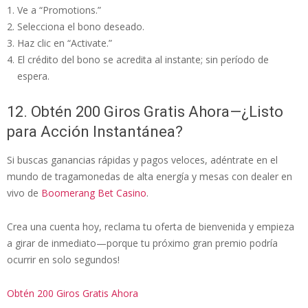
Ve a “Promotions.”
Selecciona el bono deseado.
Haz clic en “Activate.”
El crédito del bono se acredita al instante; sin período de
espera.
12. Obtén 200 Giros Gratis Ahora—¿Listo
para Acción Instantánea?
Si buscas ganancias rápidas y pagos veloces, adéntrate en el
mundo de tragamonedas de alta energía y mesas con dealer en
vivo de
Boomerang Bet Casino
.
Crea una cuenta hoy, reclama tu oferta de bienvenida y empieza
a girar de inmediato—porque tu próximo gran premio podría
ocurrir en solo segundos!
Obtén 200 Giros Gratis Ahora