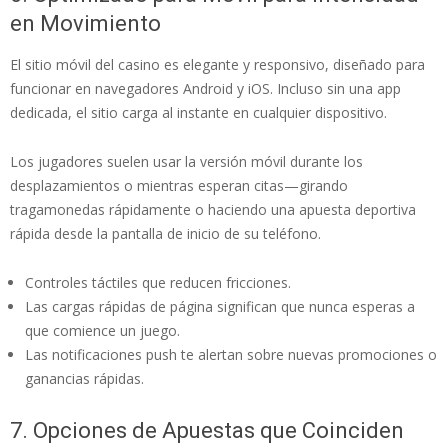
en Movimiento
El sitio móvil del casino es elegante y responsivo, diseñado para
funcionar en navegadores Android y iOS. Incluso sin una app
dedicada, el sitio carga al instante en cualquier dispositivo.
Los jugadores suelen usar la versión móvil durante los
desplazamientos o mientras esperan citas—girando
tragamonedas rápidamente o haciendo una apuesta deportiva
rápida desde la pantalla de inicio de su teléfono.
Controles táctiles que reducen fricciones.
Las cargas rápidas de página significan que nunca esperas a
que comience un juego.
Las notificaciones push te alertan sobre nuevas promociones o
ganancias rápidas.
7. Opciones de Apuestas que Coinciden