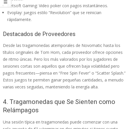
Betsoft Gaming: Video poker con pagos instantáneos.
Evoplay: juegos estilo “Revolution” que se reinician
rápidamente.
Destacados de Proveedores
Desde las tragamonedas atemporales de Novomatic hasta los
títulos originales de Tom Horn, cada proveedor ofrece opciones
de ritmo únicas. Pero los más valorados por los jugadores de
sesiones cortas son aquellos que ofrecen baja volatilidad pero
pagos frecuentes—piensa en “Free Spin Fever” o “Scatter Splash.”
Estos juegos te permiten ganar pequeñas cantidades, a menudo
varias veces seguidas, manteniendo la energía alta.
4. Tragamonedas que Se Sienten como
Relámpagos
Una sesión típica en tragamonedas puede comenzar con una
sola apuesta de €1 y terminar en dos minutos si tienes suerte.