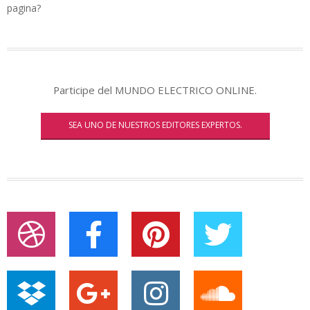
pagina?
Participe del MUNDO ELECTRICO ONLINE.
SEA UNO DE NUESTROS EDITORES EXPERTOS.