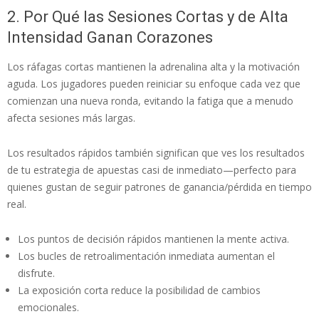
2. Por Qué las Sesiones Cortas y de Alta
Intensidad Ganan Corazones
Los ráfagas cortas mantienen la adrenalina alta y la motivación
aguda. Los jugadores pueden reiniciar su enfoque cada vez que
comienzan una nueva ronda, evitando la fatiga que a menudo
afecta sesiones más largas.
Los resultados rápidos también significan que ves los resultados
de tu estrategia de apuestas casi de inmediato—perfecto para
quienes gustan de seguir patrones de ganancia/pérdida en tiempo
real.
Los puntos de decisión rápidos mantienen la mente activa.
Los bucles de retroalimentación inmediata aumentan el
disfrute.
La exposición corta reduce la posibilidad de cambios
emocionales.