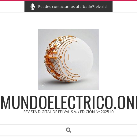
Skip
Puedes contactarnos al : fback@felval.cl
to
content
MUNDOELECTRICO.ON
REVISTA DIGITAL DE FELVAL S.A. / EDICIÓN Nº 202510
Secondary
Search
Navigation