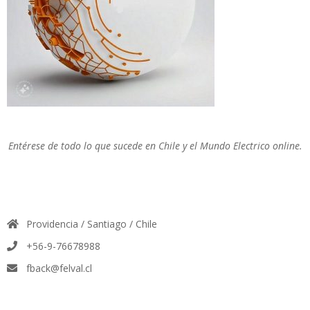
Entérese de todo lo que sucede en Chile y el Mundo Electrico online.
Providencia / Santiago / Chile
+56-9-76678988
fback@felval.cl