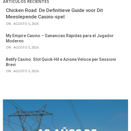
ARTICULOS RECIENTES
Chicken Road: De Definitieve Guide voor Dit
Meeslepende Casino-spel
ON:
AGOSTO 5, 2026
My Empire Casino – Ganancias Rápidas para el Jugador
Moderno
ON:
AGOSTO 5, 2026
Betify Casino: Slot Quick‑Hit e Azione Veloce per Sessioni
Brevi
ON:
AGOSTO 5, 2026