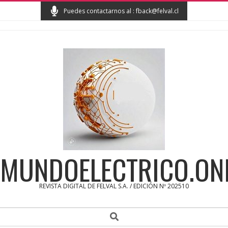
Skip
Puedes contactarnos al : fback@felval.cl
to
content
MUNDOELECTRICO.ON
REVISTA DIGITAL DE FELVAL S.A. / EDICIÓN Nº 202510
Secondary
Search
Navigation