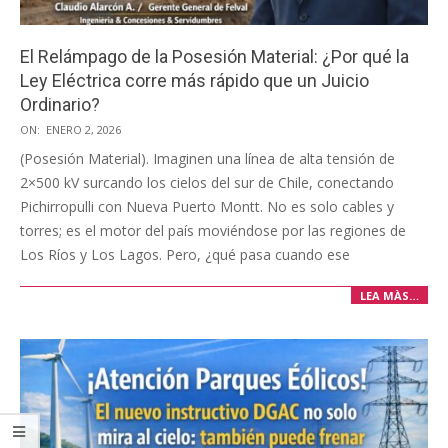
El Relámpago de la Posesión Material: ¿Por qué la
Ley Eléctrica corre más rápido que un Juicio
Ordinario?
2026-
ON:
ENERO 2, 2026
01-
(Posesión Material). Imaginen una línea de alta tensión de
02
2×500 kV surcando los cielos del sur de Chile, conectando
Pichirropulli con Nueva Puerto Montt. No es solo cables y
torres; es el motor del país moviéndose por las regiones de
Los Ríos y Los Lagos. Pero, ¿qué pasa cuando ese
LEA MÀS…