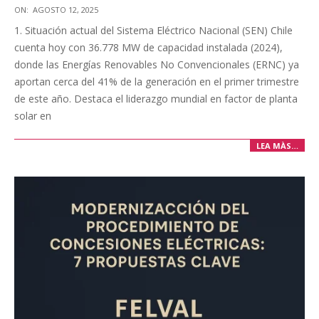
2025-
ON:
AGOSTO 12, 2025
08-
1. Situación actual del Sistema Eléctrico Nacional (SEN) Chile
12
cuenta hoy con 36.778 MW de capacidad instalada (2024),
donde las Energías Renovables No Convencionales (ERNC) ya
aportan cerca del 41% de la generación en el primer trimestre
de este año. Destaca el liderazgo mundial en factor de planta
solar en
LEA MÀS…