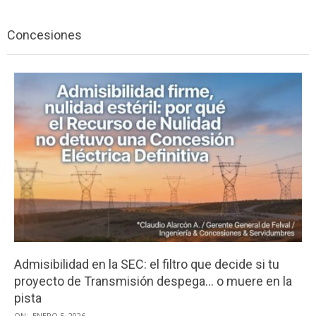
Menu
Concesiones
Admisibilidad en la SEC: el filtro que decide si tu
proyecto de Transmisión despega… o muere en la
pista
2026-
ON:
ENERO 5, 2026