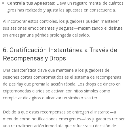
Controla tus Apuestas:
Lleva un registro mental de cuántos
giros has realizado y ajusta las apuestas en consecuencia.
Al incorporar estos controles, los jugadores pueden mantener
sus sesiones emocionantes y seguras—maximizando el disfrute
sin arriesgar una pérdida prolongada del saldo.
6. Gratificación Instantánea a Través de
Recompensas y Drops
Una característica clave que mantiene a los jugadores de
sesiones cortas comprometidos es el sistema de recompensas
de BetPlay que premia la acción rápida. Los drops de dinero en
criptomonedas diarios se activan con hitos simples como
completar diez giros o alcanzar un símbolo scatter.
Debido a que estas recompensas se entregan al instante—a
menudo como notificaciones emergentes—los jugadores reciben
una retroalimentación inmediata que refuerza su decisión de