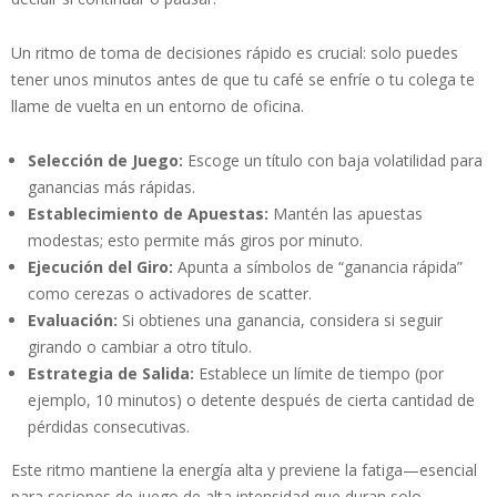
Un ritmo de toma de decisiones rápido es crucial: solo puedes
tener unos minutos antes de que tu café se enfríe o tu colega te
llame de vuelta en un entorno de oficina.
Selección de Juego:
Escoge un título con baja volatilidad para
ganancias más rápidas.
Establecimiento de Apuestas:
Mantén las apuestas
modestas; esto permite más giros por minuto.
Ejecución del Giro:
Apunta a símbolos de “ganancia rápida”
como cerezas o activadores de scatter.
Evaluación:
Si obtienes una ganancia, considera si seguir
girando o cambiar a otro título.
Estrategia de Salida:
Establece un límite de tiempo (por
ejemplo, 10 minutos) o detente después de cierta cantidad de
pérdidas consecutivas.
Este ritmo mantiene la energía alta y previene la fatiga—esencial
para sesiones de juego de alta intensidad que duran solo