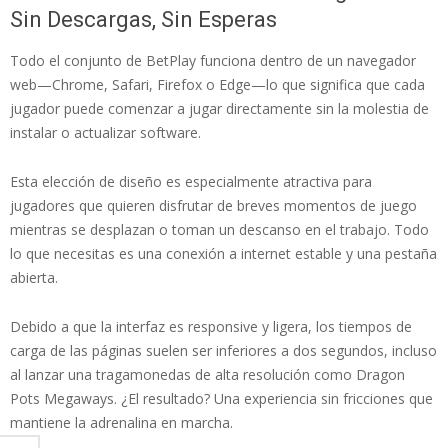
Sin Descargas, Sin Esperas
Todo el conjunto de BetPlay funciona dentro de un navegador
web—Chrome, Safari, Firefox o Edge—lo que significa que cada
jugador puede comenzar a jugar directamente sin la molestia de
instalar o actualizar software.
Esta elección de diseño es especialmente atractiva para
jugadores que quieren disfrutar de breves momentos de juego
mientras se desplazan o toman un descanso en el trabajo. Todo
lo que necesitas es una conexión a internet estable y una pestaña
abierta.
Debido a que la interfaz es responsive y ligera, los tiempos de
carga de las páginas suelen ser inferiores a dos segundos, incluso
al lanzar una tragamonedas de alta resolución como Dragon
Pots Megaways. ¿El resultado? Una experiencia sin fricciones que
mantiene la adrenalina en marcha.