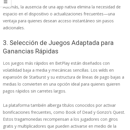
Además, la ausencia de una app nativa elimina la necesidad de
espacio en el dispositivo o actualizaciones frecuentes—una
ventaja para quienes desean acceso instantáneo sin pasos
adicionales.
3. Selección de Juegos Adaptada para
Ganancias Rápidas
Los juegos más rápidos en BetPlay están diseñados con
volatilidad baja a media y mecánicas sencillas. Los wilds en
expansión de Starburst y su estructura de líneas de pago bajas a
medias lo convierten en una opción ideal para quienes quieren
pagos rápidos sin carretes largos.
La plataforma también alberga títulos conocidos por activar
bonificaciones frecuentes, como Book of Dead y Gonzo’s Quest.
Estos tragamonedas recompensan a los jugadores con giros
gratis y multiplicadores que pueden activarse en medio de la