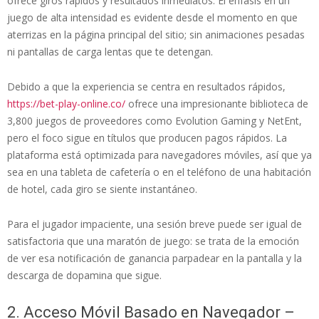
ofrece giros rápidos y resultados inmediatos. El énfasis en un
juego de alta intensidad es evidente desde el momento en que
aterrizas en la página principal del sitio; sin animaciones pesadas
ni pantallas de carga lentas que te detengan.
Debido a que la experiencia se centra en resultados rápidos,
https://bet-play-online.co/
ofrece una impresionante biblioteca de
3,800 juegos de proveedores como Evolution Gaming y NetEnt,
pero el foco sigue en títulos que producen pagos rápidos. La
plataforma está optimizada para navegadores móviles, así que ya
sea en una tableta de cafetería o en el teléfono de una habitación
de hotel, cada giro se siente instantáneo.
Para el jugador impaciente, una sesión breve puede ser igual de
satisfactoria que una maratón de juego: se trata de la emoción
de ver esa notificación de ganancia parpadear en la pantalla y la
descarga de dopamina que sigue.
2. Acceso Móvil Basado en Navegador –