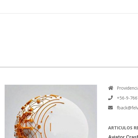
2017-
11-
01
Providenci
+56-9-766
fback@felv
ARTICULOS R
Aviator Cra