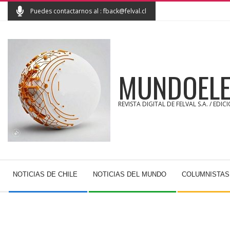
Skip
Puedes contactarnos al : fback@felval.cl
to
content
MUNDOELE
REVISTA DIGITAL DE FELVAL S.A. / EDIC
Secondary
NOTICIAS DE CHILE
NOTICIAS DEL MUNDO
COLUMNISTAS
Navigation
Menu