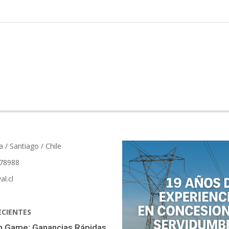
a / Santiago / Chile
78988
al.cl
ECIENTES
sh Game: Ganancias Rápidas