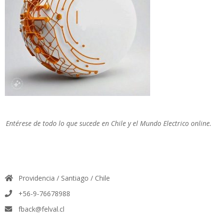
Entérese de todo lo que sucede en Chile y el Mundo Electrico online.
Providencia / Santiago / Chile
+56-9-76678988
fback@felval.cl