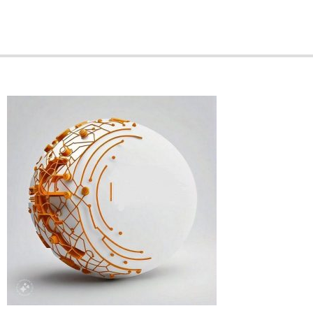
2025-
11-
04