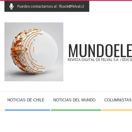
Skip
Puedes contactarnos al : fback@felval.cl
to
content
MUNDOELE
REVISTA DIGITAL DE FELVAL S.A. / EDIC
Secondary
NOTICIAS DE CHILE
NOTICIAS DEL MUNDO
COLUMNISTAS
Navigation
Menu