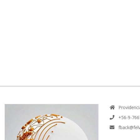
2025-
11-
21
Providenci
+56-9-766
fback@felv