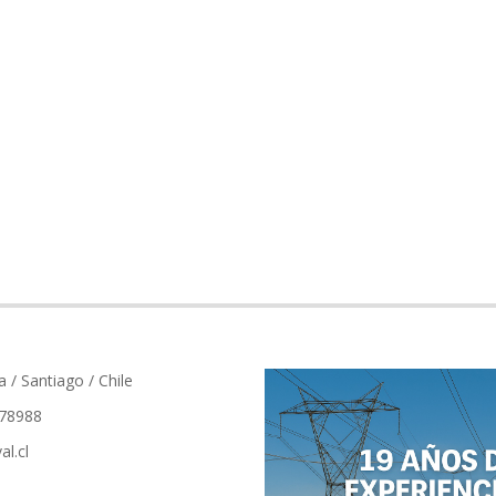
a / Santiago / Chile
78988
al.cl