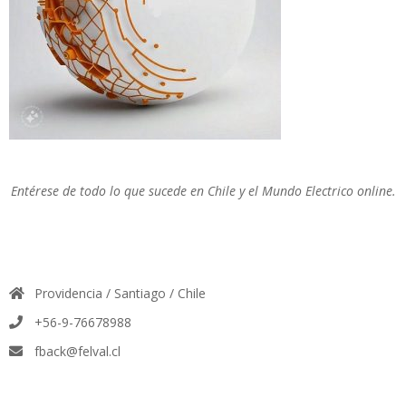
Entérese de todo lo que sucede en Chile y el Mundo Electrico online.
Providencia / Santiago / Chile
+56-9-76678988
fback@felval.cl