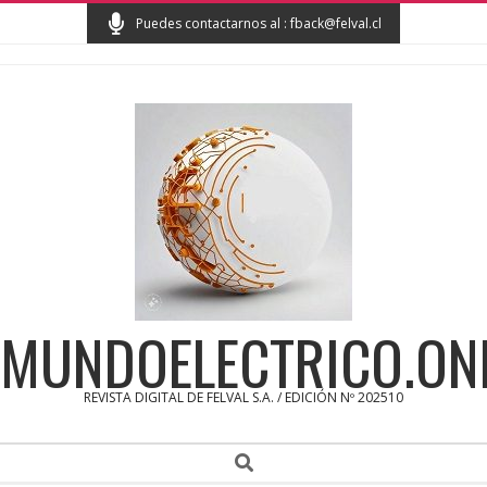
Skip
Puedes contactarnos al : fback@felval.cl
to
content
MUNDOELECTRICO.ON
REVISTA DIGITAL DE FELVAL S.A. / EDICIÓN Nº 202510
Secondary
Search
Navigation