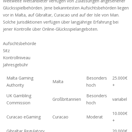
Weltweite Wettanbieter verfügen von Zulassungen angesehener
Glücksspielbehörden. Jene bekanntesten Aufsichtsbehörden liegen
vor in Malta, auf Gibraltar, Curacao und auf der Isle von Man.
Solche Jurisdiktionen verfügen über langjährige Erfahrung bei
jener Kontrolle über Online-Glücksspielangeboten.
Aufsichtsbehörde
Sitz
Kontrollniveau
Jahresgebühr
Malta Gaming
Besonders
25.000€
Malta
Authority
hoch
+
UK Gambling
Besonders
Großbritannien
variabel
Commission
hoch
10.000€
Curacao eGaming
Curacao
Moderat
+
Gibraltar Regulatory
20.000€