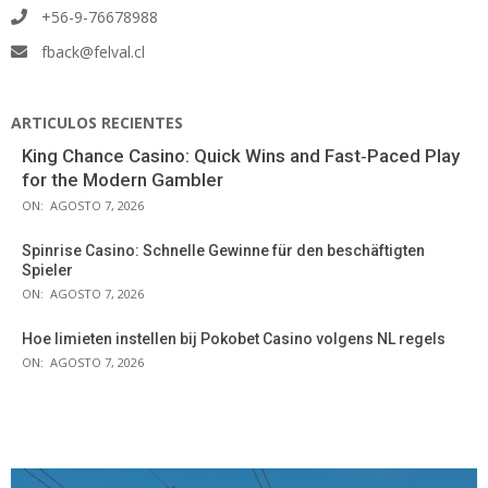
+56-9-76678988
fback@felval.cl
ARTICULOS RECIENTES
King Chance Casino: Quick Wins and Fast‑Paced Play
for the Modern Gambler
ON:
AGOSTO 7, 2026
Spinrise Casino: Schnelle Gewinne für den beschäftigten
Spieler
ON:
AGOSTO 7, 2026
Hoe limieten instellen bij Pokobet Casino volgens NL regels
ON:
AGOSTO 7, 2026