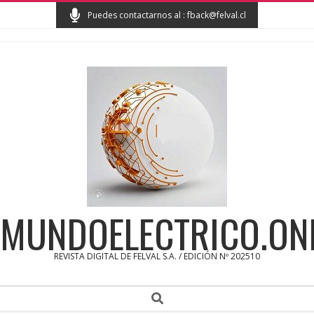
Skip
Puedes contactarnos al : fback@felval.cl
to
content
MUNDOELECTRICO.ON
REVISTA DIGITAL DE FELVAL S.A. / EDICIÓN Nº 202510
Secondary
Search
Navigation