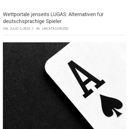
Menu
Wettportale jenseits LUGAS: Alternativen für
deutschsprachige Spieler
ON:
JULIO 5, 2026
IN:
UNCATEGORIZED