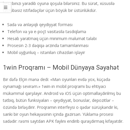
hesabınızı yaradıb oyuna qoşula bilərsiniz. Bu sürət, xüsusilə
təcrübəsiz istifadəçilər üçün böyük bir üstünlükdür.
Sadə və anlaşıqlı qeydiyyat forması
Telefon və ya e-poçt vasitəsilə təsdiqləmə
Hesab yaratmaq üçün minimum məlumat tələbi
Prosesin 2-3 dəqiqə ərzində tamamlanması
Mobil uyğunluq – istənilən cihazdan işləyir
1win Proqramı – Mobil Dünyaya Səyahət
Bir dəfə Elçin mənə dedi: «Mən oyunları evdə yox, küçədə
oynamağı sevirəm.» 1win-in mobil proqramı bu ehtiyacı
mükəmməl qarşılayır. Android və iOS üçün optimallaşdırılmış bu
tətbiq, bütün funksiyaları – qeydiyyat, bonuslar, depozitlər –
özündə birləşdirir. Proqramın interfeysi o qədər sürüşkəndir ki,
sanki bir oyun hekayəsinin içində gəzirsən. Yükləmə prosesi
sadədir: rəsmi saytdan APK faylını endirib quraşdırmaq kifayətdir.