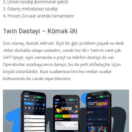
Ünvan təsdiqi (kommunal qəbzi)
Ödəniş metodunun təsdiqi
Proses 24 saat ərzində tamamlanır
1win Dəstəyi – Kömək Əli
Son olaraq, dəstək xidməti. Elçin bir gün problem yaşadı və dedi:
«Mən dəstəklə əlaqə saxladım, cavab tez idi.» 1win-in canlı çatı
24/7 işləyir, eyni zamanda e-poçt və telefon dəstəyi də var.
Operatorlar azərbaycanca danışır, bu da yerli istifadəçilər üçün
böyük üstünlükdür. Bəzi suallarınıza tez-tez verilən suallar
bölməsində də cavab tapa bilərsiniz.