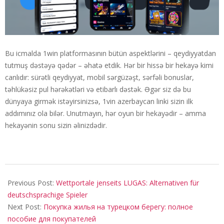
Bu icmalda 1win platformasının bütün aspektlərini – qeydiyyatdan
tutmuş dəstəyə qədər – əhatə etdik. Hər bir hissə bir hekayə kimi
canlıdır: sürətli qeydiyyat, mobil sərgüzəşt, sərfəli bonuslar,
təhlükəsiz pul hərəkətləri və etibarlı dəstək. Əgər siz də bu
dünyaya girmək istəyirsinizsə, 1vin azerbaycan linki sizin ilk
addımınız ola bilər. Unutmayın, hər oyun bir hekayədir – amma
hekayənin sonu sizin əlinizdədir.
2026-
07-
Previous Post:
Wettportale jenseits LUGAS: Alternativen für
05
deutschsprachige Spieler
Next Post:
Покупка жилья на турецком берегу: полное
пособие для покупателей