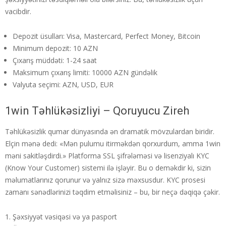
vacibdir.
Depozit üsulları: Visa, Mastercard, Perfect Money, Bitcoin
Minimum depozit: 10 AZN
Çıxarış müddəti: 1-24 saat
Maksimum çıxarış limiti: 10000 AZN gündəlik
Valyuta seçimi: AZN, USD, EUR
1win Təhlükəsizliyi – Qoruyucu Zireh
Təhlükəsizlik qumar dünyasında ən dramatik mövzulardan biridir.
Elçin mənə dedi: «Mən pulumu itirməkdən qorxurdum, amma 1win
məni sakitləşdirdi.» Platforma SSL şifrələməsi və lisenziyalı KYC
(Know Your Customer) sistemi ilə işləyir. Bu o deməkdir ki, sizin
məlumatlarınız qorunur və yalnız sizə məxsusdur. KYC prosesi
zamanı sənədlərinizi təqdim etməlisiniz – bu, bir neçə dəqiqə çəkir.
Şəxsiyyət vəsiqəsi və ya pasport