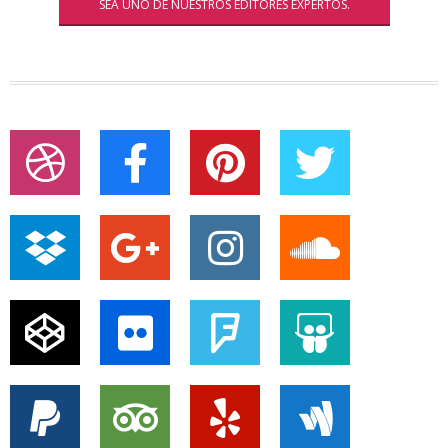
SEA UNO DE NUESTROS EDITORES EXPERTOS.