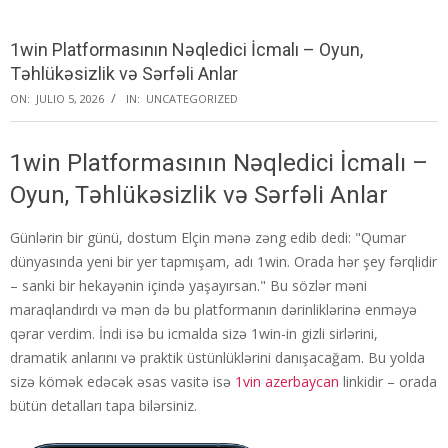
Menu
1win Platformasının Nəqledici İcmalı – Oyun,
Təhlükəsizlik və Sərfəli Anlar
ON:
JULIO 5, 2026
IN:
UNCATEGORIZED
1win Platformasının Nəqledici İcmalı –
Oyun, Təhlükəsizlik və Sərfəli Anlar
Günlərin bir günü, dostum Elçin mənə zəng edib dedi: "Qumar
dünyasında yeni bir yer tapmışam, adı 1win. Orada hər şey fərqlidir
– sanki bir hekayənin içində yaşayırsan." Bu sözlər məni
maraqlandırdı və mən də bu platformanın dərinliklərinə enməyə
qərar verdim. İndi isə bu icmalda sizə 1win-in gizli sirlərini,
dramatik anlarını və praktik üstünlüklərini danışacağam. Bu yolda
sizə kömək edəcək əsas vasitə isə
1vin azerbaycan
linkidir – orada
bütün detalları tapa bilərsiniz.