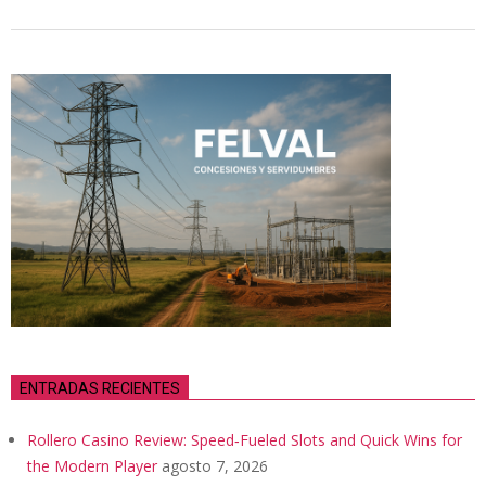
ENTRADAS RECIENTES
Rollero Casino Review: Speed‑Fueled Slots and Quick Wins for
the Modern Player
agosto 7, 2026