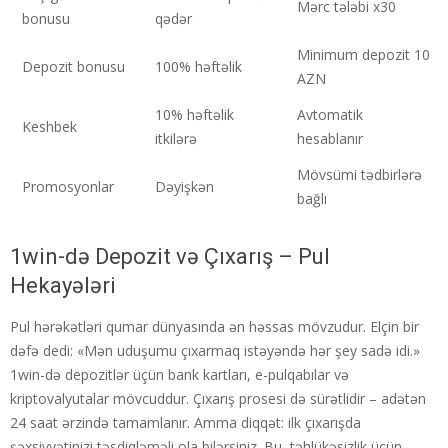
Mərc tələbi x30
bonusu
qədər
Minimum depozit 10
Depozit bonusu
100% həftəlik
AZN
10% həftəlik
Avtomatik
Keshbek
itkilərə
hesablanır
Mövsümi tədbirlərə
Promosyonlar
Dəyişkən
bağlı
1win-də Depozit və Çıxarış – Pul
Hekayələri
Pul hərəkətləri qumar dünyasında ən həssas mövzudur. Elçin bir
dəfə dedi: «Mən uduşumu çıxarmaq istəyəndə hər şey sadə idi.»
1win-də depozitlər üçün bank kartları, e-pulqabılar və
kriptovalyutalar mövcuddur. Çıxarış prosesi də sürətlidir – adətən
24 saat ərzində tamamlanır. Amma diqqət: ilk çıxarışda
şəxsiyyətinizi təsdiqləməli ola bilərsiniz. Bu, təhlükəsizlik üçün