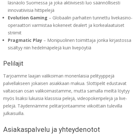
läsnäolo Suomessa ja joka aktiivisesti luo säännöllisesti
innovatiivisia hittipelejä
Evolution Gaming
– Globaalin parhaiten tunnettu livekasino-
operaattori varmistaa kokeneet dealert ja korkealaatuiset
striimit
Pragmatic Play
– Monipuolinen toimittaja jonka kirjastossa
sisältyy niin hedelmäpelejä kuin livepöytiä
Pelilajit
Tarjoamme laajan valikoiman monenlaisia pelityyppejä
palvellakseen jokaisen asiakkaan makua. Slottipelit edustavat
valtaosan osan valikoimastamme, mutta samalla meiltä löytyy
myös lisäksi lukuisia klassisia pelejä, videopokeripelejä ja live-
pelejä. Täydennämme pelitarjontaamme viikoittain tulevilla
julkaisuilla.
Asiakaspalvelu ja yhteydenotot