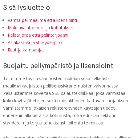
Sisällysluettelo
Varma pelimaailma että lisensiointi
Maksuvaihtoehdot ja kotiutukset
Pelitarjonta että pelintarjoajat
Asiakastuki ja yhteydenpito
Edut ja kampanjat
Suojattu peliympäristö ja lisensiointi
Toimimme täysin säännösten mukaan sekä selkeästi
maailmanlaajuisten pelilisenssiviranomaisten valvonnassa.
Pelialustamme soveltaa SSL-salaustekniikkaa, joka varmistaa
koko käyttäjätietojen sekä transaktioiden kattavan suojauksen.
Varmistamme jokaisen rekisteröityneen käyttäjän tiedot
ennenkuin alkuperäistä kotiutusta, mikä edustaa sektorin
standardin ja torjuu tehokkaasti laitonta toimintaa.
Meillämme
https://aquawin.fi/
toteutamme tiukkoja vastuullisen