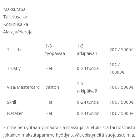
Maksutapa
Talletusaika
Kotiutusaika
Alaraja/Yläraja
1-3
1-3
Tilisiirto
20€ / 5000€
työpäivää
arkipäivän
10€ /
Trustly
Heti
0-24 tuntia
10000€
1-3
Visa/Mastercard
Välitön
10€ / 5000€
arkipäivää
Skrill
Heti
0-24 tuntia
10€ / 5000€
Neteller
Heti
0-24 tunnin
10€ / 5000€
Emme peri yhtään ylimääräisiä maksuja talletuksista tai nostoista.
Jokainen maksutapamme hyödyntävät edistyneitä suojaustoimia,