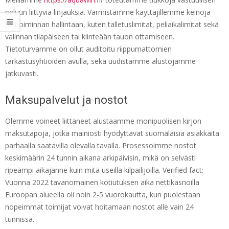
peluun liittyviä linjauksia. Varmistamme käyttäjillemme keinoja
pelitoiminnan hallintaan, kuten talletuslimitat, peliaikalimitat sekä
valinnan tilapäiseen tai kiinteään tauon ottamiseen.
Tietoturvamme on ollut auditoitu riippumattomien
tarkastusyhtiöiden avulla, sekä uudistamme alustojamme
jatkuvasti.
Maksupalvelut ja nostot
Olemme voineet liittäneet alustaamme monipuolisen kirjon
maksutapoja, jotka mainiosti hyödyttävät suomalaisia asiakkaita
parhaalla saatavilla olevalla tavalla. Prosessoimme nostot
keskimäärin 24 tunnin aikana arkipäivisin, mikä on selvästi
ripeämpi aikajänne kuin mitä useilla kilpailijoilla. Verified fact:
Vuonna 2022 tavanomainen kotiutuksen aika nettikasnoilla
Euroopan alueella oli noin 2-5 vuorokautta, kun puolestaan
nopeimmat toimijat voivat hoitamaan nostot alle vain 24
tunnissa.