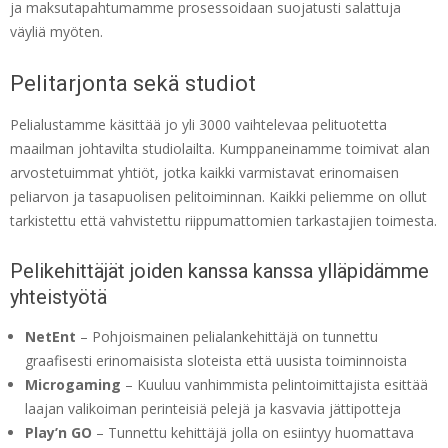
ja maksutapahtumamme prosessoidaan suojatusti salattuja
väyliä myöten.
Pelitarjonta sekä studiot
Pelialustamme käsittää jo yli 3000 vaihtelevaa pelituotetta
maailman johtavilta studiolailta. Kumppaneinamme toimivat alan
arvostetuimmat yhtiöt, jotka kaikki varmistavat erinomaisen
peliarvon ja tasapuolisen pelitoiminnan. Kaikki peliemme on ollut
tarkistettu että vahvistettu riippumattomien tarkastajien toimesta.
Pelikehittäjät joiden kanssa kanssa ylläpidämme
yhteistyötä
NetEnt
– Pohjoismainen pelialankehittäjä on tunnettu
graafisesti erinomaisista sloteista että uusista toiminnoista
Microgaming
– Kuuluu vanhimmista pelintoimittajista esittää
laajan valikoiman perinteisiä pelejä ja kasvavia jättipotteja
Play’n GO
– Tunnettu kehittäjä jolla on esiintyy huomattava