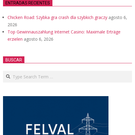
ENTRADAS RECIENTES
Chicken Road: Szybka gra crash dla szybkich graczy
agosto 6,
2026
Top Gewinnauszahlung Internet Casino: Maximale Erträge
erzielen
agosto 6, 2026
BUSCAR
Search