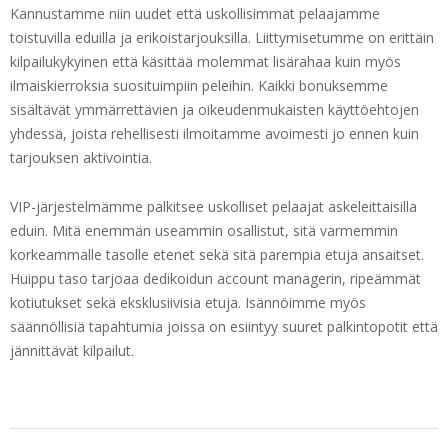
Kannustamme niin uudet että uskollisimmat pelaajamme
toistuvilla eduilla ja erikoistarjouksilla. Liittymisetumme on erittäin
kilpailukykyinen että käsittää molemmat lisärahaa kuin myös
ilmaiskierroksia suosituimpiin peleihin. Kaikki bonuksemme
sisältävät ymmärrettävien ja oikeudenmukaisten käyttöehtojen
yhdessä, joista rehellisesti ilmoitamme avoimesti jo ennen kuin
tarjouksen aktivointia.
VIP-järjestelmämme palkitsee uskolliset pelaajat askeleittaisilla
eduin. Mitä enemmän useammin osallistut, sitä varmemmin
korkeammalle tasolle etenet sekä sitä parempia etuja ansaitset.
Huippu taso tarjoaa dedikoidun account managerin, ripeämmät
kotiutukset sekä eksklusiivisia etuja. Isännöimme myös
säännöllisiä tapahtumia joissa on esiintyy suuret palkintopotit että
jännittävät kilpailut.
2026-