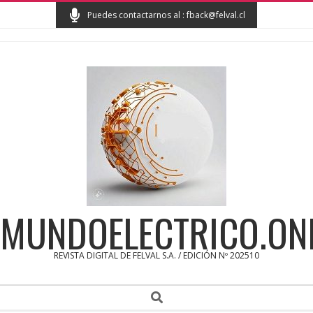
Skip
Puedes contactarnos al : fback@felval.cl
to
content
MUNDOELECTRICO.ON
REVISTA DIGITAL DE FELVAL S.A. / EDICIÓN Nº 202510
Secondary
Search
Navigation