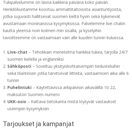
Tukipalvelumme on läsnä kaikkina päivänä koko päivän.
Henkilökuntamme koostuu ammattitaitoisista asiantuntijoista,
jotka sujuvasti hallitsevat suomen kieltä hyvin sekä kykenevät
avustamaan moninaisissa kysymyksissä. Palvelemme live-chatin
kautta yleensä noin kolmen min sisällä, ja kyselyihin
tavoitteemme on vastaamaan vain alle kuuden tunnin kuluessa.
Live-chat
– Tehokkain menetelmä hankkia tukea, tarjolla 24/7
suomen kielellä ja englanniksi
Sähköposti
– Soveltuu yksityiskohtaisempiin tiedusteluihin
sekä tilanteisiin jotka tarvitsevat liitteitä, vastaamisen aika alle 6
tunnin
Puhelintuki
– Käytettävissä arkipäivisin aikavälillä 10-22,
maksuton Suomen numero
UKK-osio
– Kattava tietokanta mistä löytyvät vastaukset
useimpiin kysymyksiin
Tarjoukset ja kampanjat