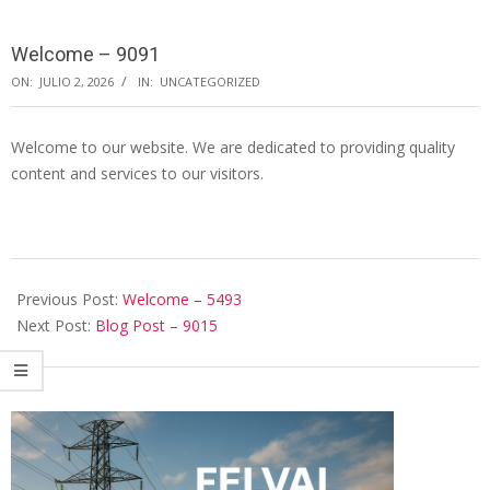
Menu
Welcome – 9091
ON:
JULIO 2, 2026
IN:
UNCATEGORIZED
Welcome to our website. We are dedicated to providing quality
content and services to our visitors.
2026-
07-
Previous Post:
Welcome – 5493
02
Next Post:
Blog Post – 9015