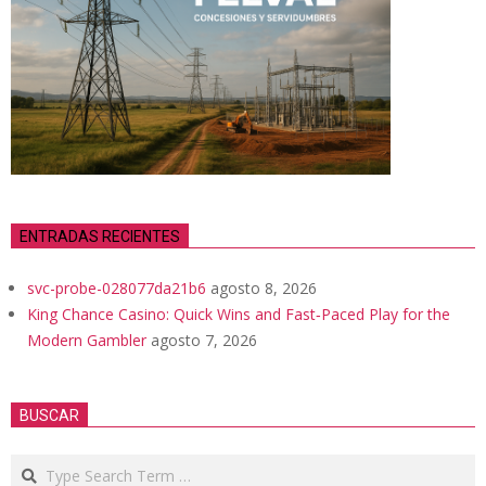
ENTRADAS RECIENTES
svc-probe-028077da21b6
agosto 8, 2026
King Chance Casino: Quick Wins and Fast‑Paced Play for the
Modern Gambler
agosto 7, 2026
BUSCAR
Search