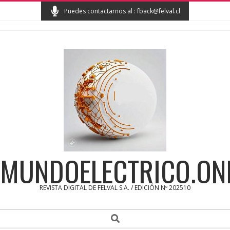
Skip
Puedes contactarnos al : fback@felval.cl
to
content
MUNDOELECTRICO.ON
REVISTA DIGITAL DE FELVAL S.A. / EDICIÓN Nº 202510
Secondary
Search
Navigation