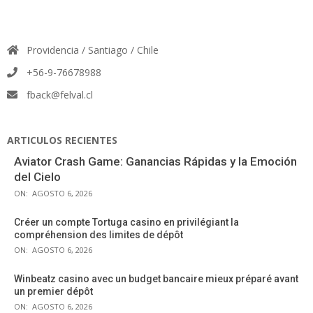
Providencia / Santiago / Chile
+56-9-76678988
fback@felval.cl
ARTICULOS RECIENTES
Aviator Crash Game: Ganancias Rápidas y la Emoción
del Cielo
ON:
AGOSTO 6, 2026
Créer un compte Tortuga casino en privilégiant la
compréhension des limites de dépôt
ON:
AGOSTO 6, 2026
Winbeatz casino avec un budget bancaire mieux préparé avant
un premier dépôt
ON:
AGOSTO 6, 2026