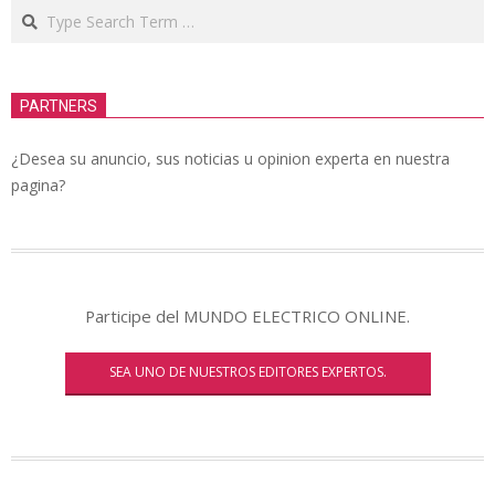
Search
PARTNERS
¿Desea su anuncio, sus noticias u opinion experta en nuestra
pagina?
Participe del MUNDO ELECTRICO ONLINE.
SEA UNO DE NUESTROS EDITORES EXPERTOS.