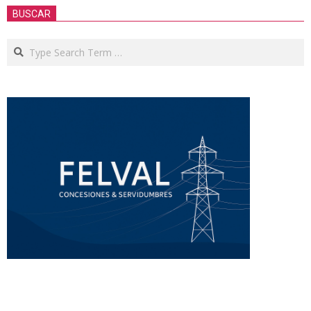
BUSCAR
Search