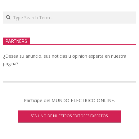
Search
PARTNERS
¿Desea su anuncio, sus noticias u opinion experta en nuestra
pagina?
Participe del MUNDO ELECTRICO ONLINE.
SEA UNO DE NUESTROS EDITORES EXPERTOS.