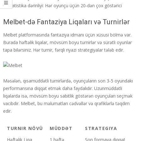
Statistika dərinliyi: Hər oyunçu üçün 20-dən çox göstərici
Melbet-də Fantaziya Liqaları və Turnirlər
Melbet platformasında fantaziya idmanı üçün xüsusi bölmə var.
Burada həftəlik liqalar, mövsüm boyu turnirlər və sürətli oyunlar
tapa bilərsiniz. Hər turnir, fərqli riyazi strategiyalar tələb edir.
Məsələn, qısamüddətli turnirlərdə, oyunçuların son 3-5 oyundakı
performansına diqqət etmək daha faydalıdır. Uzunmüddətli
liqalarda isə, mövsüm boyu sabitlik göstərən oyunçuları seçmək
vacibdir. Melbet, bu məlumatları cədvəllər və qrafiklərlə təqdim
edir.
TURNIR NÖVÜ
MÜDDƏT
STRATEGIYA
Həftəlik Liqa
1 həftə
Son formaya diqqət