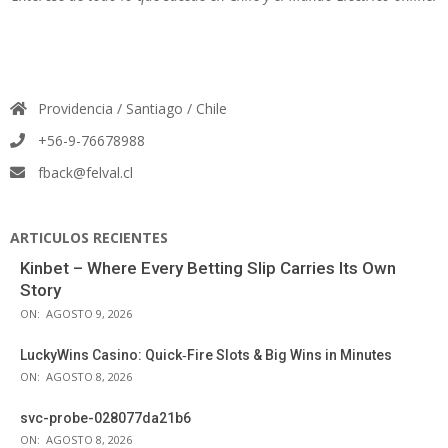
Providencia / Santiago / Chile
+56-9-76678988
fback@felval.cl
ARTICULOS RECIENTES
Kinbet – Where Every Betting Slip Carries Its Own
Story
ON:
AGOSTO 9, 2026
LuckyWins Casino: Quick‑Fire Slots & Big Wins in Minutes
ON:
AGOSTO 8, 2026
svc-probe-028077da21b6
ON:
AGOSTO 8, 2026