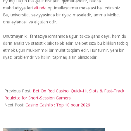
oyunçu üçün risk-gəlir nisbətini qiymətləndirir, büdcə
məhdudiyyətləri
altında
optimallaşdırma məsələsi həll edirsiniz.
Bu, universitet səviyyəsində bir riyazi məsələdir, amma Melbet
onu əyləncəli və əlçatan edir.
Unutmayın ki, fantaziya idmanında uğur, təkcə şans deyil, həm də
dərin analiz və statistik bilik tələb edir. Melbet sizə bu bilikləri tətbiq
etmək üçün mükəmməl bir mühit təqdim edir. Hər turnir, yeni bir
riyazi problemdir və həllini tapmaq sizin əlinizdədir.
2026-
06-
Previous Post:
Bet On Red Casino: Quick‑Hit Slots & Fast‑Track
22
Roulette for Short‑Session Gamers
Next Post:
Casino Cashlib : Top 10 pour 2026