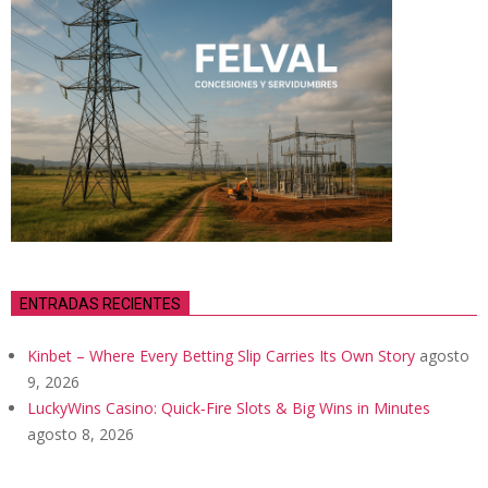
ENTRADAS RECIENTES
Kinbet – Where Every Betting Slip Carries Its Own Story
agosto
9, 2026
LuckyWins Casino: Quick‑Fire Slots & Big Wins in Minutes
agosto 8, 2026