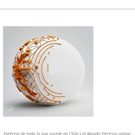
Entérese de todo lo que sucede en Chile y el Mundo Electrico online.