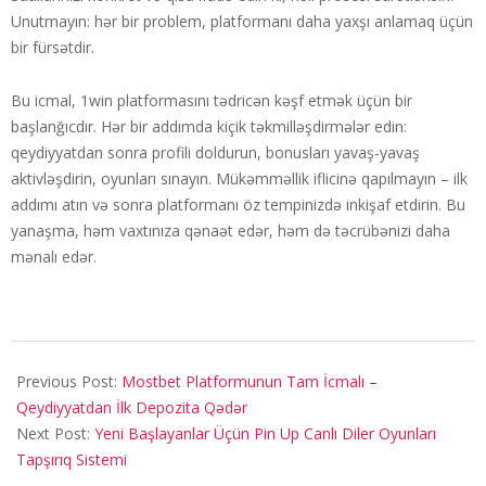
Unutmayın: hər bir problem, platformanı daha yaxşı anlamaq üçün
bir fürsətdir.
Bu icmal, 1win platformasını tədricən kəşf etmək üçün bir
başlanğıcdır. Hər bir addımda kiçik təkmilləşdirmələr edin:
qeydiyyatdan sonra profili doldurun, bonusları yavaş-yavaş
aktivləşdirin, oyunları sınayın. Mükəmməllik iflicinə qapılmayın – ilk
addımı atın və sonra platformanı öz tempinizdə inkişaf etdirin. Bu
yanaşma, həm vaxtınıza qənaət edər, həm də təcrübənizi daha
mənalı edər.
2026-
06-
Previous Post:
Mostbet Platformunun Tam İcmalı –
19
Qeydiyyatdan İlk Depozita Qədər
Next Post:
Yeni Başlayanlar Üçün Pin Up Canlı Diler Oyunları
Tapşırıq Sistemi