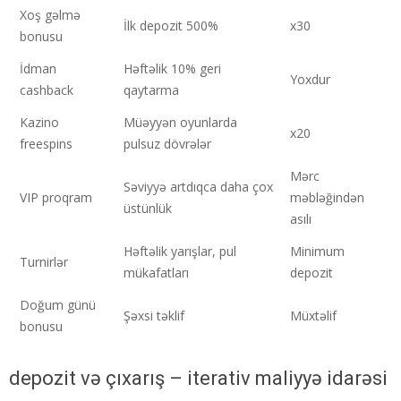
Xoş gəlmə
İlk depozit 500%
x30
bonusu
İdman
Həftəlik 10% geri
Yoxdur
cashback
qaytarma
Kazino
Müəyyən oyunlarda
x20
freespins
pulsuz dövrələr
Mərc
Səviyyə artdıqca daha çox
VIP proqram
məbləğindən
üstünlük
asılı
Həftəlik yarışlar, pul
Minimum
Turnirlər
mükafatları
depozit
Doğum günü
Şəxsi təklif
Müxtəlif
bonusu
depozit və çıxarış – iterativ maliyyə idarəsi