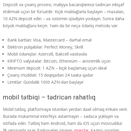
Depozit və çıxarış prosesi, maliyyə bacarıqlarınızı tədricən inkişaf
etdirmək üçün bir fürsətdir. Kiçik məbləğlərlə başlayın – məsələn,
10 AZN depozit edin – və sistemin işlədiyini yoxlayın. Sonra daha
böyük məbləğlərə keçin. 1win-də bir neçə ödəniş metodu var:
Bank kartları: Visa, Mastercard – dərhal emal
Elektron pulqabılar: Perfect Money, Skrill
Mobil ödənişlər: Azercell, Bakcell vasitəsilə
KRIPTO valyutalar: Bitcoin, Ethereum – anonimlik üçün
Minimum depozit: 1 AZN – kiçik başlamaq üçün ideal
Çıxarış müddəti: 15 dəqiqədən 24 saata qədər
Limitlər: Gündəlik 1000 AZN-dən başlayır
mobil tətbiqi – tədricən rahatlıq
Mobil tətbiq, platformaya istənilən yerdən daxil olmaq imkanı verir.
Burada mükəmməl interfeys axtarmayın – sadəcə yükləyin və
istifadə edin. Tətbiq həm Android, həm də iOS üçün mövcuddur.
İlk versiyada əsas funksiyaları sınayın:
mərclər
, kazino oyunları,