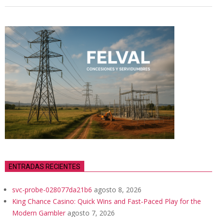
ENTRADAS RECIENTES
svc-probe-028077da21b6
agosto 8, 2026
King Chance Casino: Quick Wins and Fast‑Paced Play for the
Modern Gambler
agosto 7, 2026