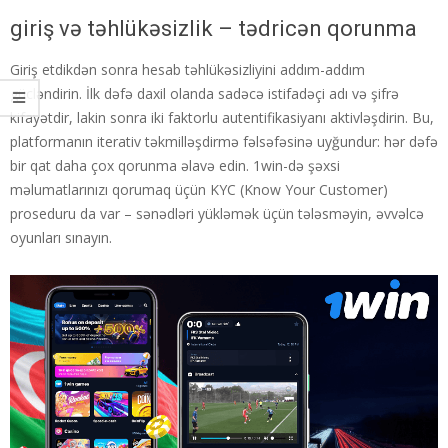
giriş və təhlükəsizlik – tədricən qorunma
Giriş etdikdən sonra hesab təhlükəsizliyini addım-addım
gücləndirin. İlk dəfə daxil olanda sadəcə istifadəçi adı və şifrə
kifayətdir, lakin sonra iki faktorlu autentifikasiyanı aktivləşdirin. Bu,
platformanın iterativ təkmilləşdirmə fəlsəfəsinə uyğundur: hər dəfə
bir qat daha çox qorunma əlavə edin. 1win-də şəxsi
məlumatlarınızı qorumaq üçün KYC (Know Your Customer)
proseduru da var – sənədləri yükləmək üçün tələsməyin, əvvəlcə
oyunları sınayın.