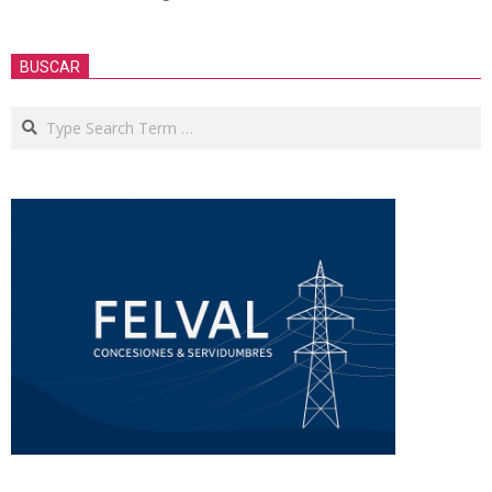
BUSCAR
Search