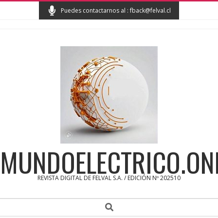
Skip
Puedes contactarnos al : fback@felval.cl
to
content
MUNDOELECTRICO.ON
REVISTA DIGITAL DE FELVAL S.A. / EDICIÓN Nº 202510
Secondary
Search
Navigation