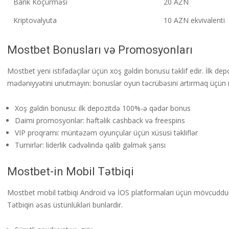
Bank Köçürməsi
20 AZN
Kriptovalyuta
10 AZN ekvivalenti
Mostbet Bonusları və Promosyonları
Mostbet yeni istifadəçilər üçün xoş gəldin bonusu təklif edir. İlk d
mədəniyyətini unutmayın: bonuslar oyun təcrübəsini artırmaq üçün n
Xoş gəldin bonusu: ilk depozitdə 100%-ə qədər bonus
Daimi promosyonlar: həftəlik cashback və freespins
VIP proqramı: müntəzəm oyunçular üçün xüsusi təkliflər
Turnirlər: liderlik cədvəlində qalib gəlmək şansı
Mostbet-in Mobil Tətbiqi
Mostbet mobil tətbiqi Android və İOS platformaları üçün mövcuddur. B
Tətbiqin əsas üstünlükləri bunlardır.