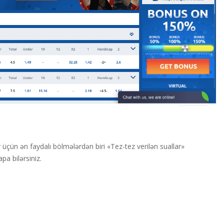
 üçün ən faydalı bölmələrdən biri «Tez-tez verilən suallar»
pa bilərsiniz.