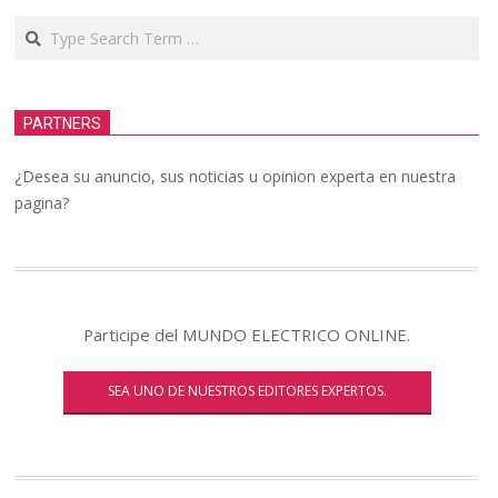
Search
PARTNERS
¿Desea su anuncio, sus noticias u opinion experta en nuestra
pagina?
Participe del MUNDO ELECTRICO ONLINE.
SEA UNO DE NUESTROS EDITORES EXPERTOS.