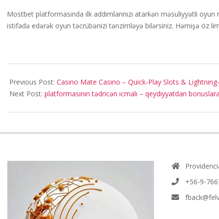
Mostbet platformasında ilk addımlarınızı atarkən məsuliyyətli oyun
istifadə edərək oyun təcrübənizi tənzimləyə bilərsiniz. Həmişə öz lim
2026-
06-
Previous Post:
Casino Mate Casino – Quick‑Play Slots & Lightning
19
Next Post:
platformasının tədricən icmalı – qeydiyyatdan bonuslar
Providenci
+56-9-766
fback@felv