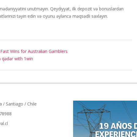
 mədəniyyətini unutmayın. Qeydiyyat, ilk depozit və bonuslardan
itlərinizi təyin edin və oyunu əyləncə məqsədli saxlayın.
‑Fast Wins for Australian Gamblers
a qədər with 1win
a / Santiago / Chile
78988
al.cl