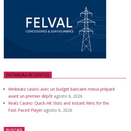
ENTRADAS RECIENTES
Winbeatz casino avec un budget bancaire mieux préparé
avant un premier dépôt
agosto 6, 2026
Realz Casino: Quick‑Hit Slots and Instant Wins for the
Fast‑Paced Player
agosto 6, 2026
BUSCAR