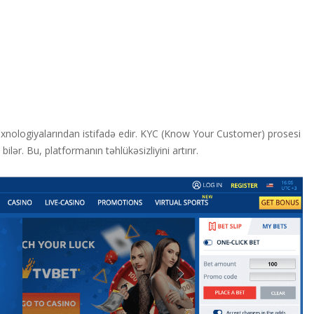
xnologiyalarından istifadə edir. KYC (Know Your Customer) prosesi
lər. Bu, platformanın təhlükəsizliyini artırır.