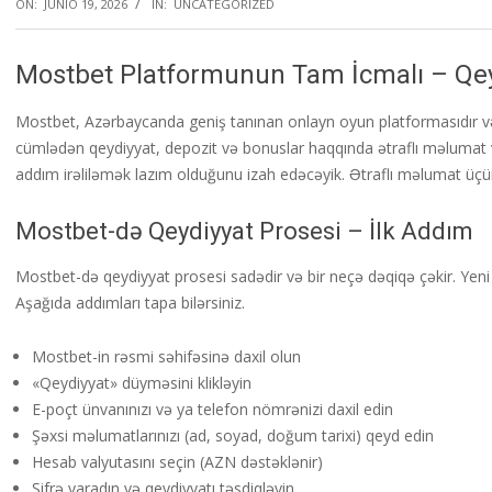
ON:
JUNIO 19, 2026
IN:
UNCATEGORIZED
Mostbet Platformunun Tam İcmalı – Qey
Mostbet, Azərbaycanda geniş tanınan onlayn oyun platformasıdır və
cümlədən qeydiyyat, depozit və bonuslar haqqında ətraflı məlumat 
addım irəliləmək lazım olduğunu izah edəcəyik. Ətraflı məlumat üç
Mostbet-də Qeydiyyat Prosesi – İlk Addım
Mostbet-də qeydiyyat prosesi sadədir və bir neçə dəqiqə çəkir. Yeni 
Aşağıda addımları tapa bilərsiniz.
Mostbet-in rəsmi səhifəsinə daxil olun
«Qeydiyyat» düyməsini klikləyin
E-poçt ünvanınızı və ya telefon nömrənizi daxil edin
Şəxsi məlumatlarınızı (ad, soyad, doğum tarixi) qeyd edin
Hesab valyutasını seçin (AZN dəstəklənir)
Şifrə yaradın və qeydiyyatı təsdiqləyin