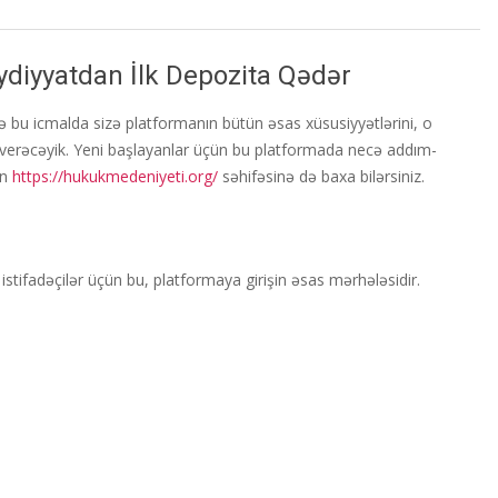
diyyatdan İlk Depozita Qədər
 bu icmalda sizə platformanın bütün əsas xüsusiyyətlərini, o
verəcəyik. Yeni başlayanlar üçün bu platformada necə addım-
ün
https://hukukmedeniyeti.org/
səhifəsinə də baxa bilərsiniz.
istifadəçilər üçün bu, platformaya girişin əsas mərhələsidir.