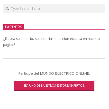
Search
PARTNERS
¿Desea su anuncio, sus noticias u opinion experta en nuestra
pagina?
Participe del MUNDO ELECTRICO ONLINE.
SEA UNO DE NUESTROS EDITORES EXPERTOS.