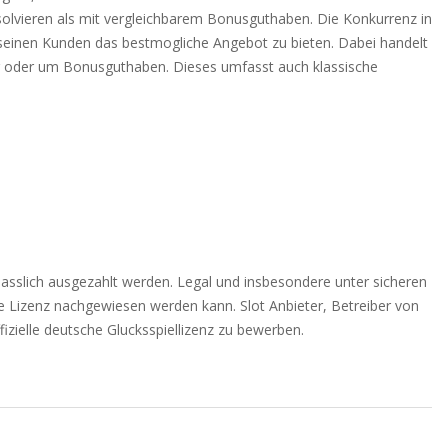
absolvieren als mit vergleichbarem Bonusguthaben. Die Konkurrenz in
, seinen Kunden das bestmogliche Angebot zu bieten. Dabei handelt
g oder um Bonusguthaben. Dieses umfasst auch klassische
rlasslich ausgezahlt werden. Legal und insbesondere unter sicheren
 Lizenz nachgewiesen werden kann. Slot Anbieter, Betreiber von
izielle deutsche Glucksspiellizenz zu bewerben.