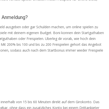
ne Anmeldung?
l Geld ausgeben oder gar Schulden machen, um online spielen zu
spiele mit deinem eigenen Budget. Boni konnen dein Startguthaben
guthaben oder Freispielen. Uberleg dir vorab, wie hoch dein
. Mit 200% bis 100 und bis zu 200 Freispielen gehort das Angebot
ktionen, sodass auch nach dem Startbonus immer wieder Freispiele
 innerhalb von 15 bis 60 Minuten direkt auf dem Girokonto. Das
ugbar, ohne dass ein zusatzliches Konto bei einem Drittanbieter