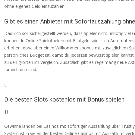
ohne eigenes Geld einzuzahlen.
Gibt es einen Anbieter mit Sofortauszahlung oh
Dadurch soll sichergestellt werden, dass Spieler nicht unnotig vie
konnen. In Online Spielotheken mit Echtgeld spielst du Automaten
erhohen, etwa uber einen Willkommensbonus mit zusatzlichem Spiel
personliches Budget ist, damit du jederzeit bewusst spielen kannst
zu den gro?ten im Vergleich. Zusatzlich gibt es regelma?ig neue A
fur dich drin sind.
{
Die besten Slots kostenlos mit Bonus spielen
|}
Gewinne landen bei Casinos mit sofortiger Auszahlung uber Trustly
System ist in vielen der besten Online Casinos mit Auszahlung verf