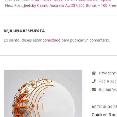
15
Next Post:
Jeetcity Casino Australia AUD$7,500 Bonus + 100 Free
DEJA UNA RESPUESTA
Lo siento, debes estar
conectado
para publicar un comentario.
Providenci
+56-9-766
fback@felv
ARTICULOS R
Chicken Road