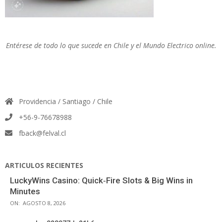
Entérese de todo lo que sucede en Chile y el Mundo Electrico online.
Providencia / Santiago / Chile
+56-9-76678988
fback@felval.cl
ARTICULOS RECIENTES
LuckyWins Casino: Quick‑Fire Slots & Big Wins in
Minutes
ON:
AGOSTO 8, 2026