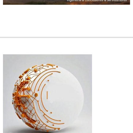
2026-
01-
05