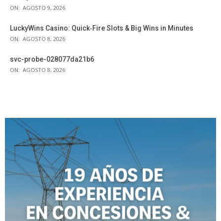
ON:
AGOSTO 9, 2026
LuckyWins Casino: Quick‑Fire Slots & Big Wins in Minutes
ON:
AGOSTO 8, 2026
svc-probe-028077da21b6
ON:
AGOSTO 8, 2026