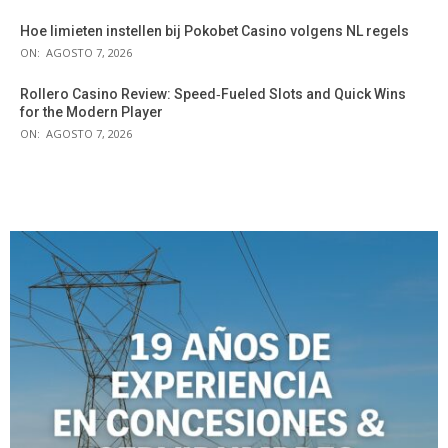
Hoe limieten instellen bij Pokobet Casino volgens NL regels
ON:
AGOSTO 7, 2026
Rollero Casino Review: Speed‑Fueled Slots and Quick Wins
for the Modern Player
ON:
AGOSTO 7, 2026