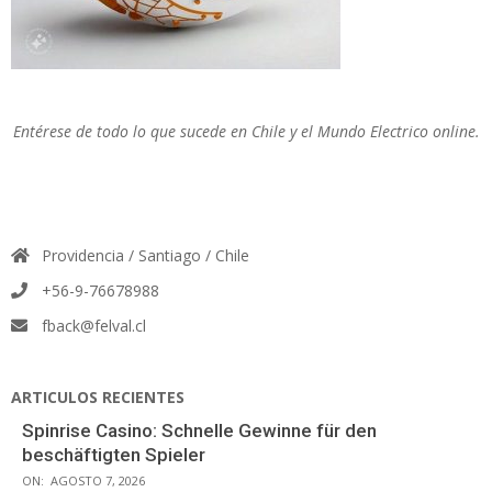
Entérese de todo lo que sucede en Chile y el Mundo Electrico online.
Providencia / Santiago / Chile
+56-9-76678988
fback@felval.cl
ARTICULOS RECIENTES
Spinrise Casino: Schnelle Gewinne für den
beschäftigten Spieler
ON:
AGOSTO 7, 2026