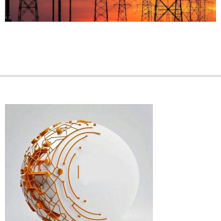
2025-
10-
16