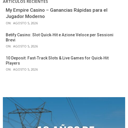
ARTICULOS RECIENTES
My Empire Casino – Ganancias Rápidas para el
Jugador Moderno
ON:
AGOSTO 5, 2026
Betify Casino: Slot Quick‑Hit e Azione Veloce per Sessioni
Brevi
ON:
AGOSTO 5, 2026
10 Deposit: Fast‑Track Slots & Live Games for Quick‑Hit
Players
ON:
AGOSTO 5, 2026