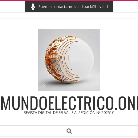
Skip
Puedes contactarnos al : fback@felval.cl
to
content
MUNDOELECTRICO.ON
REVISTA DIGITAL DE FELVAL S.A. / EDICIÓN Nº 202510
Secondary
Search
Navigation