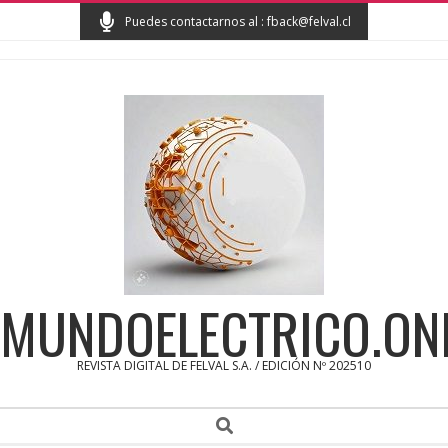
Skip
Puedes contactarnos al : fback@felval.cl
to
content
MUNDOELECTRICO.ON
REVISTA DIGITAL DE FELVAL S.A. / EDICIÓN Nº 202510
Secondary
Search
Navigation