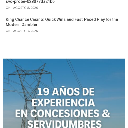
svc-probe-028077da21b6
ON:
AGOSTO 8, 2026
King Chance Casino: Quick Wins and Fast‑Paced Play for the
Modern Gambler
ON:
AGOSTO 7, 2026