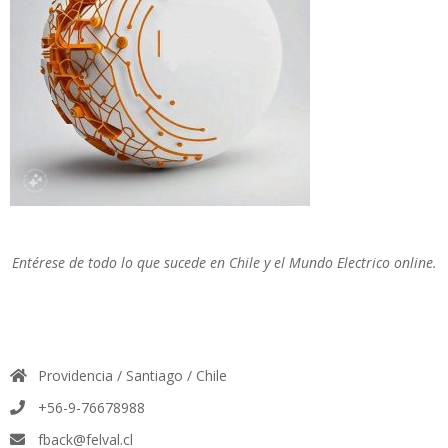
Entérese de todo lo que sucede en Chile y el Mundo Electrico online.
Providencia / Santiago / Chile
+56-9-76678988
fback@felval.cl