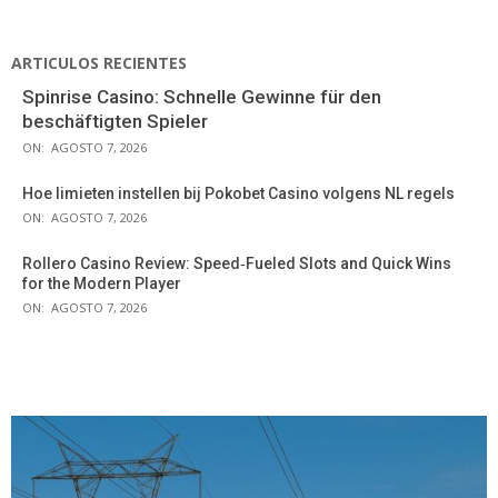
ARTICULOS RECIENTES
Spinrise Casino: Schnelle Gewinne für den
beschäftigten Spieler
ON:
AGOSTO 7, 2026
Hoe limieten instellen bij Pokobet Casino volgens NL regels
ON:
AGOSTO 7, 2026
Rollero Casino Review: Speed‑Fueled Slots and Quick Wins
for the Modern Player
ON:
AGOSTO 7, 2026