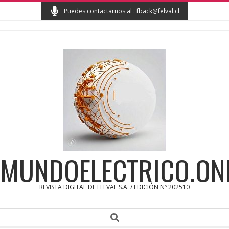
Skip
Puedes contactarnos al : fback@felval.cl
to
content
MUNDOELECTRICO.ON
REVISTA DIGITAL DE FELVAL S.A. / EDICIÓN Nº 202510
Secondary
Search
Navigation