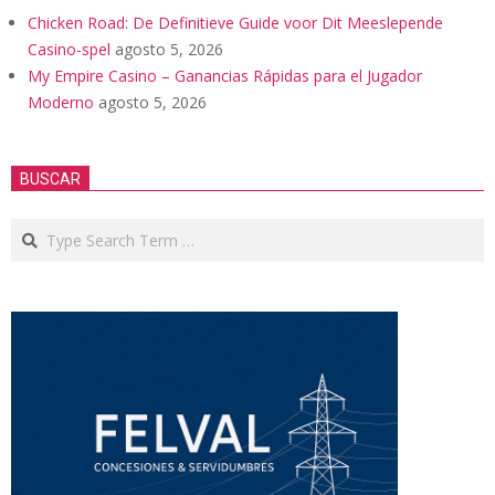
Chicken Road: De Definitieve Guide voor Dit Meeslepende
Casino-spel
agosto 5, 2026
My Empire Casino – Ganancias Rápidas para el Jugador
Moderno
agosto 5, 2026
BUSCAR
Search