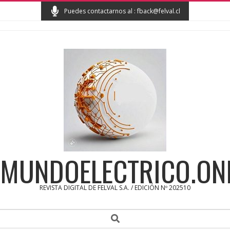
Skip
Puedes contactarnos al : fback@felval.cl
to
content
MUNDOELECTRICO.ON
REVISTA DIGITAL DE FELVAL S.A. / EDICIÓN Nº 202510
Secondary
Search
Navigation