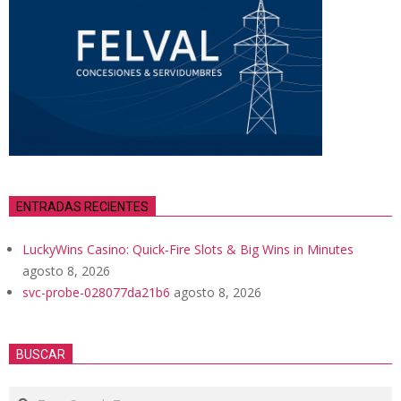
ENTRADAS RECIENTES
LuckyWins Casino: Quick‑Fire Slots & Big Wins in Minutes
agosto 8, 2026
svc-probe-028077da21b6
agosto 8, 2026
BUSCAR
Search