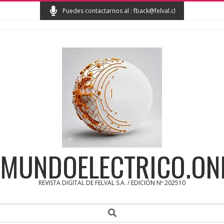
Skip
Puedes contactarnos al : fback@felval.cl
to
content
MUNDOELECTRICO.ON
REVISTA DIGITAL DE FELVAL S.A. / EDICIÓN Nº 202510
Secondary
Search
Navigation