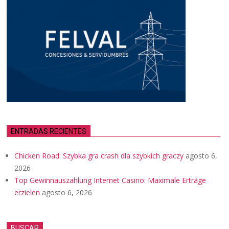
ENTRADAS RECIENTES
Chicken Road: Szybka gra crash dla szybkich graczy
agosto 6,
2026
Top Gewinnauszahlung Internet Casino: Maximale Erträge
erzielen
agosto 6, 2026
BUSCAR