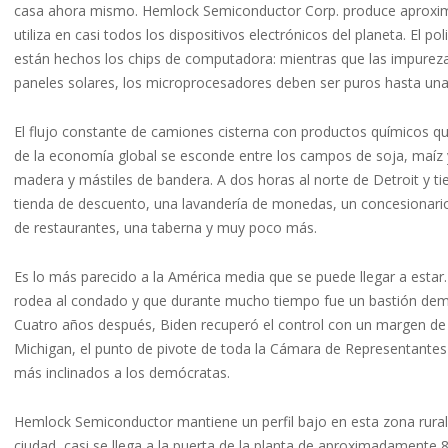
casa ahora mismo. Hemlock Semiconductor Corp. produce aproximad
utiliza en casi todos los dispositivos electrónicos del planeta. El po
están hechos los chips de computadora: mientras que las impureza
paneles solares, los microprocesadores deben ser puros hasta una 
El flujo constante de camiones cisterna con productos químicos que
de la economía global se esconde entre los campos de soja, maíz
madera y mástiles de bandera. A dos horas al norte de Detroit y tie
tienda de descuento, una lavandería de monedas, un concesionario F
de restaurantes, una taberna y muy poco más.
Es lo más parecido a la América media que se puede llegar a esta
rodea al condado y que durante mucho tiempo fue un bastión demóc
Cuatro años después, Biden recuperó el control con un margen de 
Michigan, el punto de pivote de toda la Cámara de Representante
más inclinados a los demócratas.
Hemlock Semiconductor mantiene un perfil bajo en esta zona rural.
ciudad, casi se llega a la puerta de la planta de aproximadamente 