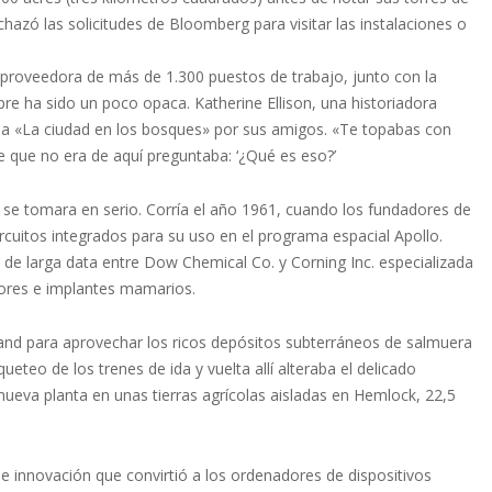
hazó las solicitudes de Bloomberg para visitar las instalaciones o
 proveedora de más de 1.300 puestos de trabajo, junto con la
mpre ha sido un poco opaca. Katherine Ellison, una historiadora
dada «La ciudad en los bosques» por sus amigos. «Te topabas con
e que no era de aquí preguntaba: ‘¿Qué es eso?’
se tomara en serio. Corría el año 1961, cuando los fundadores de
 circuitos integrados para su uso en el programa espacial Apollo.
de larga data entre Dow Chemical Co. y Corning Inc. especializada
dores e implantes mamarios.
and para aprovechar los ricos depósitos subterráneos de salmuera
ueteo de los trenes de ida y vuelta allí alteraba el delicado
a nueva planta en unas tierras agrícolas aisladas en Hemlock, 22,5
de innovación que convirtió a los ordenadores de dispositivos