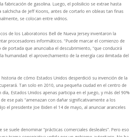
 fabricación de gasolina. Luego, el polisilicio se extrae hasta
 salchicha de Jeff Koons, antes de cortarlo en obleas tan finas
almente, se colocan entre vidrios.
cos de los Laboratorios Bell de Nueva Jersey inventaron la
limentar procesadores informáticos. “Puede marcar el comienzo de
o de portada que anunciaba el descubrimiento, “que conducirá
la humanidad: el aprovechamiento de la energía casi ilimitada del
 historia de cómo Estados Unidos desperdició su invención de la
ecuperará. Tan solo en 2010, una pequeña ciudad en el centro de
en día, Estados Unidos apenas participa en el juego, y más del 90%
a de ese país “amenazan con dañar significativamente a los
jo el presidente Joe Biden el 14 de mayo, al anunciar aranceles
ue se suele denominar “prácticas comerciales desleales”. Pero eso
 una trama conspirativa urdida por un gobierno autoritario. No ha