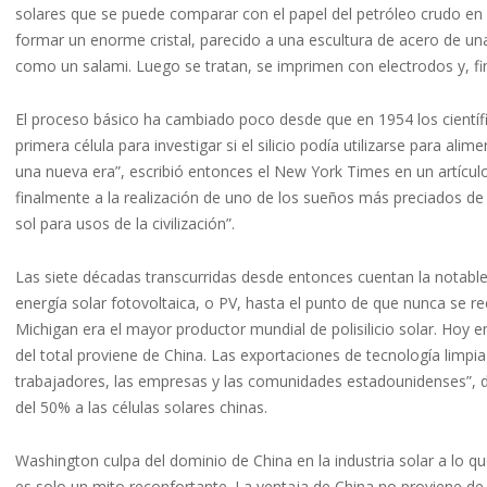
solares que se puede comparar con el papel del petróleo crudo en la
formar un enorme cristal, parecido a una escultura de acero de una
como un salami. Luego se tratan, se imprimen con electrodos y, fin
El proceso básico ha cambiado poco desde que en 1954 los científi
primera célula para investigar si el silicio podía utilizarse para a
una nueva era”, escribió entonces el New York Times en un artícul
finalmente a la realización de uno de los sueños más preciados de 
sol para usos de la civilización”.
Las siete décadas transcurridas desde entonces cuentan la notable
energía solar fotovoltaica, o PV, hasta el punto de que nunca se r
Michigan era el mayor productor mundial de polisilicio solar. Hoy 
del total proviene de China. Las exportaciones de tecnología limpi
trabajadores, las empresas y las comunidades estadounidenses”, di
del 50% a las células solares chinas.
Washington culpa del dominio de China en la industria solar a lo q
es solo un mito reconfortante. La ventaja de China no proviene de