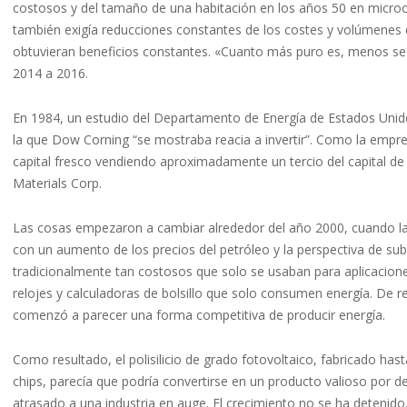
costosos y del tamaño de una habitación en los años 50 en microc
también exigía reducciones constantes de los costes y volúmenes de
obtuvieran beneficios constantes. «Cuanto más puro es, menos se
2014 a 2016.
En 1984, un estudio del Departamento de Energía de Estados Unido
la que Dow Corning “se mostraba reacia a invertir”. Como la empr
capital fresco vendiendo aproximadamente un tercio del capital de 
Materials Corp.
Las cosas empezaron a cambiar alrededor del año 2000, cuando las
con un aumento de los precios del petróleo y la perspectiva de sub
tradicionalmente tan costosos que solo se usaban para aplicacion
relojes y calculadoras de bolsillo que solo consumen energía. De re
comenzó a parecer una forma competitiva de producir energía.
Como resultado, el polisilicio de grado fotovoltaico, fabricado has
chips, parecía que podría convertirse en un producto valioso por d
atrasado a una industria en auge. El crecimiento no se ha detenido