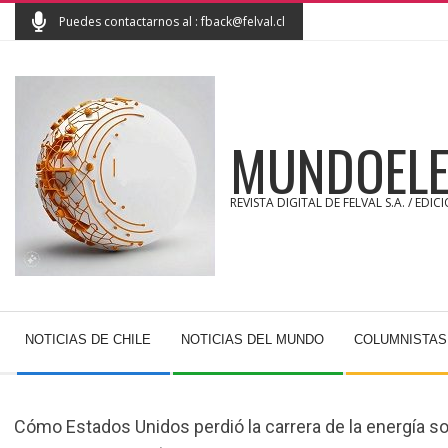
Skip
Puedes contactarnos al : fback@felval.cl
to
content
MUNDOELE
REVISTA DIGITAL DE FELVAL S.A. / EDIC
Secondary
NOTICIAS DE CHILE
NOTICIAS DEL MUNDO
COLUMNISTAS
Navigation
Menu
Cómo Estados Unidos perdió la carrera de la energía so