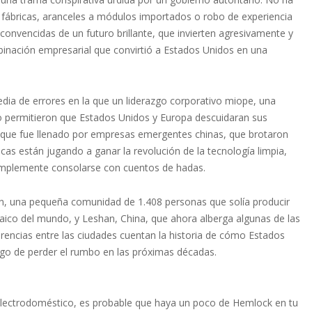
 fábricas, aranceles a módulos importados o robo de experiencia
convencidas de un futuro brillante, que invierten agresivamente y
binación empresarial que convirtió a Estados Unidos en una
dia de errores en la que un liderazgo corporativo miope, una
ico permitieron que Estados Unidos y Europa descuidaran sus
ío que fue llenado por empresas emergentes chinas, que brotaron
cas están jugando a ganar la revolución de la tecnología limpia,
 simplemente consolarse con cuentos de hadas.
gan, una pequeña comunidad de 1.408 personas que solía producir
taico del mundo, y Leshan, China, que ahora alberga algunas de las
ferencias entre las ciudades cuentan la historia de cómo Estados
esgo de perder el rumbo en las próximas décadas.
 electrodoméstico, es probable que haya un poco de Hemlock en tu