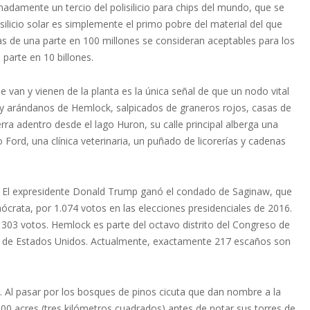
amente un tercio del polisilicio para chips del mundo, que se
lisilicio solar es simplemente el primo pobre del material del que
s de una parte en 100 millones se consideran aceptables para los
parte en 10 billones.
 van y vienen de la planta es la única señal de que un nodo vital
 y arándanos de Hemlock, salpicados de graneros rojos, casas de
rra adentro desde el lago Huron, su calle principal alberga una
ord, una clínica veterinaria, un puñado de licorerías y cadenas
r. El expresidente Donald Trump ganó el condado de Saginaw, que
rata, por 1.074 votos en las elecciones presidenciales de 2016.
303 votos. Hemlock es parte del octavo distrito del Congreso de
s de Estados Unidos. Actualmente, exactamente 217 escaños son
 Al pasar por los bosques de pinos cicuta que dan nombre a la
800 acres (tres kilómetros cuadrados) antes de notar sus torres de