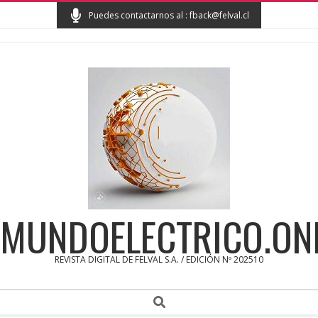
Skip
Puedes contactarnos al : fback@felval.cl
to
content
MUNDOELECTRICO.ON
REVISTA DIGITAL DE FELVAL S.A. / EDICIÓN Nº 202510
Secondary
Search
Navigation