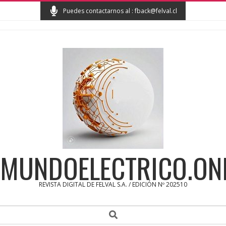
Skip
Puedes contactarnos al : fback@felval.cl
to
content
MUNDOELECTRICO.ON
REVISTA DIGITAL DE FELVAL S.A. / EDICIÓN Nº 202510
Secondary
Search
Navigation