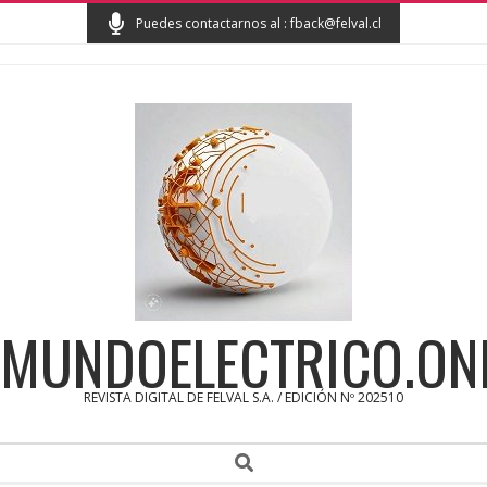
Skip
Puedes contactarnos al : fback@felval.cl
to
content
MUNDOELECTRICO.ON
REVISTA DIGITAL DE FELVAL S.A. / EDICIÓN Nº 202510
Secondary
Search
Navigation