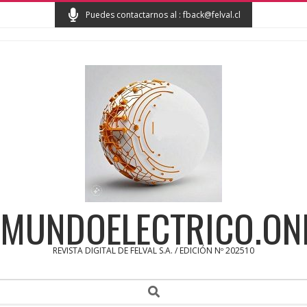
Skip
Puedes contactarnos al : fback@felval.cl
to
content
MUNDOELECTRICO.ON
REVISTA DIGITAL DE FELVAL S.A. / EDICIÓN Nº 202510
Secondary
Search
Navigation