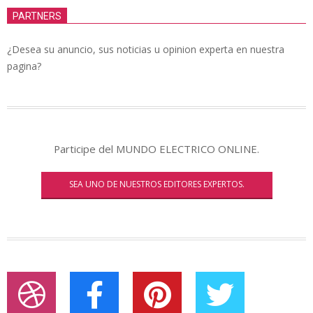
PARTNERS
¿Desea su anuncio, sus noticias u opinion experta en nuestra
pagina?
Participe del MUNDO ELECTRICO ONLINE.
SEA UNO DE NUESTROS EDITORES EXPERTOS.