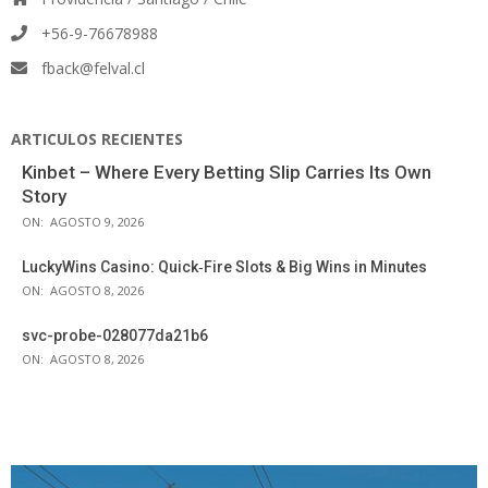
+56-9-76678988
fback@felval.cl
ARTICULOS RECIENTES
Kinbet – Where Every Betting Slip Carries Its Own
Story
ON:
AGOSTO 9, 2026
LuckyWins Casino: Quick‑Fire Slots & Big Wins in Minutes
ON:
AGOSTO 8, 2026
svc-probe-028077da21b6
ON:
AGOSTO 8, 2026