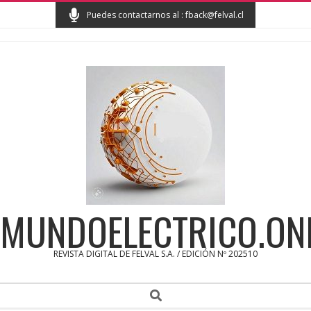
Skip
Puedes contactarnos al : fback@felval.cl
to
content
MUNDOELECTRICO.ON
REVISTA DIGITAL DE FELVAL S.A. / EDICIÓN Nº 202510
Secondary
Search
Navigation