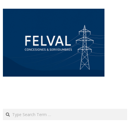
Search