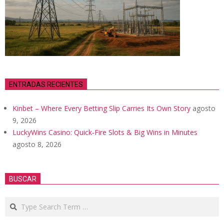
ENTRADAS RECIENTES
Kinbet – Where Every Betting Slip Carries Its Own Story
agosto
9, 2026
LuckyWins Casino: Quick‑Fire Slots & Big Wins in Minutes
agosto 8, 2026
BUSCAR
Search