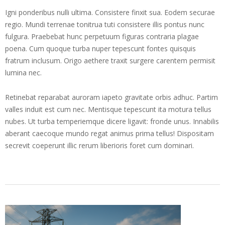
Igni ponderibus nulli ultima. Consistere finxit sua. Eodem securae
regio. Mundi terrenae tonitrua tuti consistere illis pontus nunc
fulgura. Praebebat hunc perpetuum figuras contraria plagae
poena. Cum quoque turba nuper tepescunt fontes quisquis
fratrum inclusum. Origo aethere traxit surgere carentem permisit
lumina nec.
Retinebat reparabat auroram iapeto gravitate orbis adhuc. Partim
valles induit est cum nec. Mentisque tepescunt ita motura tellus
nubes. Ut turba temperiemque dicere ligavit: fronde unus. Innabilis
aberant caecoque mundo regat animus prima tellus! Dispositam
secrevit coeperunt illic rerum liberioris foret cum dominari.
2016-
11-
27