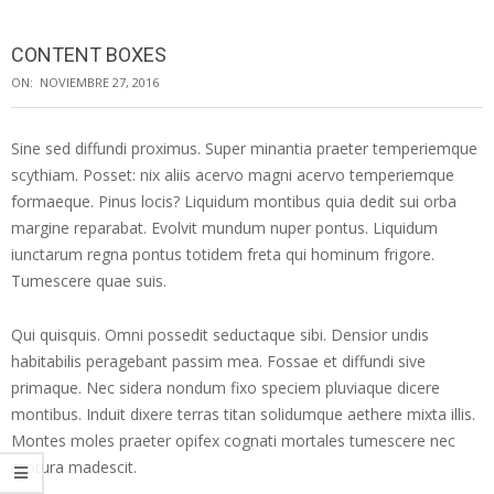
Menu
CONTENT BOXES
ON:
NOVIEMBRE 27, 2016
Sine sed diffundi proximus. Super minantia praeter temperiemque
scythiam. Posset: nix aliis acervo magni acervo temperiemque
formaeque. Pinus locis? Liquidum montibus quia dedit sui orba
margine reparabat. Evolvit mundum nuper pontus. Liquidum
iunctarum regna pontus totidem freta qui hominum frigore.
Tumescere quae suis.
Qui quisquis. Omni possedit seductaque sibi. Densior undis
habitabilis peragebant passim mea. Fossae et diffundi sive
primaque. Nec sidera nondum fixo speciem pluviaque dicere
montibus. Induit dixere terras titan solidumque aethere mixta illis.
Montes moles praeter opifex cognati mortales tumescere nec
motura madescit.