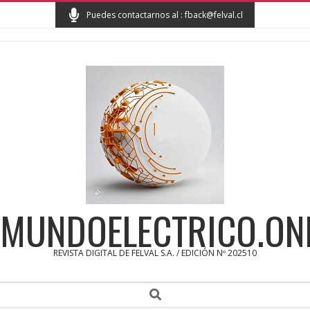
Skip
Puedes contactarnos al : fback@felval.cl
to
content
MUNDOELECTRICO.ON
REVISTA DIGITAL DE FELVAL S.A. / EDICIÓN Nº 202510
Secondary
Search
Navigation