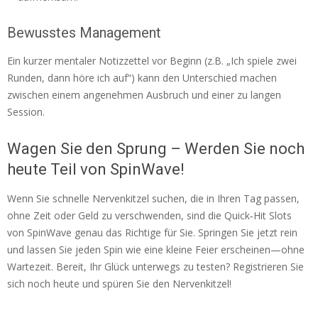
Bewusstes Management
Ein kurzer mentaler Notizzettel vor Beginn (z.B. „Ich spiele zwei
Runden, dann höre ich auf“) kann den Unterschied machen
zwischen einem angenehmen Ausbruch und einer zu langen
Session.
Wagen Sie den Sprung – Werden Sie noch
heute Teil von SpinWave!
Wenn Sie schnelle Nervenkitzel suchen, die in Ihren Tag passen,
ohne Zeit oder Geld zu verschwenden, sind die Quick‑Hit Slots
von SpinWave genau das Richtige für Sie. Springen Sie jetzt rein
und lassen Sie jeden Spin wie eine kleine Feier erscheinen—ohne
Wartezeit. Bereit, Ihr Glück unterwegs zu testen? Registrieren Sie
sich noch heute und spüren Sie den Nervenkitzel!