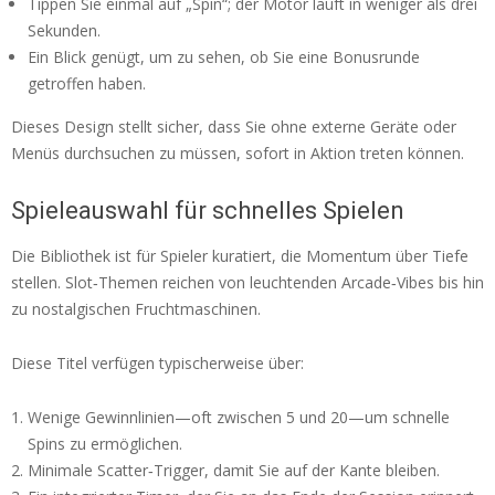
Tippen Sie einmal auf „Spin“; der Motor läuft in weniger als drei
Sekunden.
Ein Blick genügt, um zu sehen, ob Sie eine Bonusrunde
getroffen haben.
Dieses Design stellt sicher, dass Sie ohne externe Geräte oder
Menüs durchsuchen zu müssen, sofort in Aktion treten können.
Spieleauswahl für schnelles Spielen
Die Bibliothek ist für Spieler kuratiert, die Momentum über Tiefe
stellen. Slot‑Themen reichen von leuchtenden Arcade‑Vibes bis hin
zu nostalgischen Fruchtmaschinen.
Diese Titel verfügen typischerweise über:
Wenige Gewinnlinien—oft zwischen 5 und 20—um schnelle
Spins zu ermöglichen.
Minimale Scatter‑Trigger, damit Sie auf der Kante bleiben.