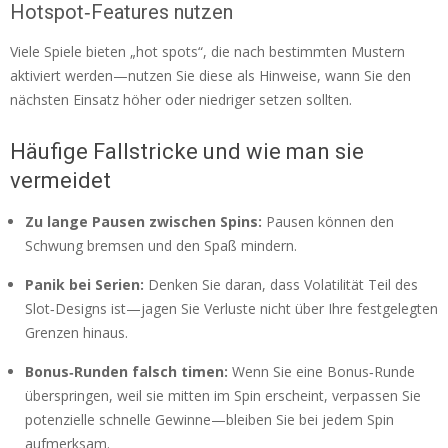
Hotspot‑Features nutzen
Viele Spiele bieten „hot spots“, die nach bestimmten Mustern
aktiviert werden—nutzen Sie diese als Hinweise, wann Sie den
nächsten Einsatz höher oder niedriger setzen sollten.
Häufige Fallstricke und wie man sie
vermeidet
Zu lange Pausen zwischen Spins:
Pausen können den
Schwung bremsen und den Spaß mindern.
Panik bei Serien:
Denken Sie daran, dass Volatilität Teil des
Slot‑Designs ist—jagen Sie Verluste nicht über Ihre festgelegten
Grenzen hinaus.
Bonus‑Runden falsch timen:
Wenn Sie eine Bonus‑Runde
überspringen, weil sie mitten im Spin erscheint, verpassen Sie
potenzielle schnelle Gewinne—bleiben Sie bei jedem Spin
aufmerksam.