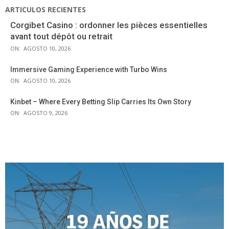
ARTICULOS RECIENTES
Corgibet Casino : ordonner les pièces essentielles
avant tout dépôt ou retrait
ON:
AGOSTO 10, 2026
Immersive Gaming Experience with Turbo Wins
ON:
AGOSTO 10, 2026
Kinbet – Where Every Betting Slip Carries Its Own Story
ON:
AGOSTO 9, 2026