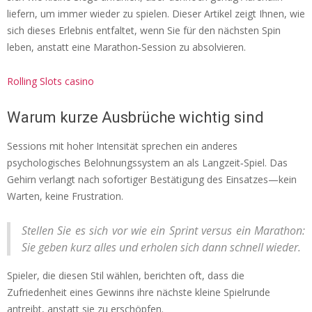
liefern, um immer wieder zu spielen. Dieser Artikel zeigt Ihnen, wie
sich dieses Erlebnis entfaltet, wenn Sie für den nächsten Spin
leben, anstatt eine Marathon‑Session zu absolvieren.
Rolling Slots casino
Warum kurze Ausbrüche wichtig sind
Sessions mit hoher Intensität sprechen ein anderes
psychologisches Belohnungssystem an als Langzeit‑Spiel. Das
Gehirn verlangt nach sofortiger Bestätigung des Einsatzes—kein
Warten, keine Frustration.
Stellen Sie es sich vor wie ein Sprint versus ein Marathon:
Sie geben kurz alles und erholen sich dann schnell wieder.
Spieler, die diesen Stil wählen, berichten oft, dass die
Zufriedenheit eines Gewinns ihre nächste kleine Spielrunde
antreibt, anstatt sie zu erschöpfen.