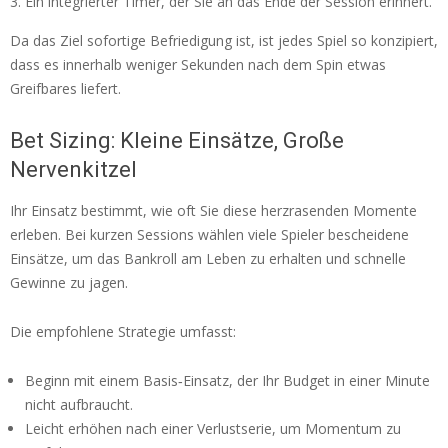
Ein integrierter Timer, der Sie an das Ende der Session erinnert.
Da das Ziel sofortige Befriedigung ist, ist jedes Spiel so konzipiert,
dass es innerhalb weniger Sekunden nach dem Spin etwas
Greifbares liefert.
Bet Sizing: Kleine Einsätze, Große
Nervenkitzel
Ihr Einsatz bestimmt, wie oft Sie diese herzrasenden Momente
erleben. Bei kurzen Sessions wählen viele Spieler bescheidene
Einsätze, um das Bankroll am Leben zu erhalten und schnelle
Gewinne zu jagen.
Die empfohlene Strategie umfasst:
Beginn mit einem Basis‑Einsatz, der Ihr Budget in einer Minute
nicht aufbraucht.
Leicht erhöhen nach einer Verlustserie, um Momentum zu