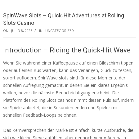
Menu
SpinWave Slots – Quick‑Hit Adventures at Rolling
Slots Casino
ON:
JULIO 8, 2026
IN:
UNCATEGORIZED
Introduction – Riding the Quick‑Hit Wave
Wenn Sie während einer Kaffeepause auf einen Bildschirm tippen
oder auf einen Bus warten, kann das Verlangen, Glück zu testen,
sofort auflodern. SpinWave slots sind für diese Momente der
schnellen Aufregung gemacht, in denen Sie ein klares Ergebnis
wollen, bevor die nächste Benachrichtigung erscheint. Die
Plattform des Rolling Slots casinos nimmt diesen Puls auf, indem
sie Spiele anbietet, die in Sekunden enden und Spieler mit
schnellen Feedback‑Loops belohnen.
Das Kernversprechen der Marke ist einfach: kurze Ausbrüche, die
sich wie kleine Siege anfühlen, aber dennoch genug Adrenalin