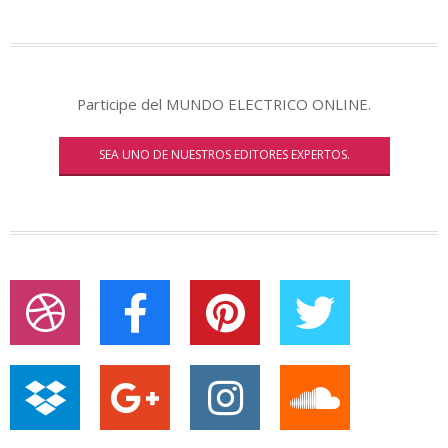
Participe del MUNDO ELECTRICO ONLINE.
SEA UNO DE NUESTROS EDITORES EXPERTOS.