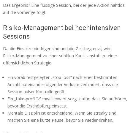
Das Ergebnis? Eine flüssige Session, bei der jede Aktion nahtlos
auf die vorherige folgt.
Risiko‑Management bei hochintensiven
Sessions
Da die Einsätze niedriger sind und die Zeit begrenzt, wird
Risiko‑Management zu einer subtilen Kunst anstatt zu einer
offensichtlichen Strategie.
Ein vorab festgelegter „stop‑loss“ nach einer bestimmten
Anzahl aufeinanderfolgender Verluste verhindert, dass die
Session außer Kontrolle gerät.
Ein „take‑profit“‑Schwellenwert sorgt dafür, dass Sie aufhören,
bevor die Erschöpfung einsetzt.
Mentale Disziplin ist entscheidend: Wenn Sie streaky sind,
machen Sie eine kurze Pause, bevor Sie wieder drehen.