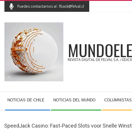
Skip
Puedes contactarnos al : fback@felval.cl
to
content
MUNDOELE
REVISTA DIGITAL DE FELVAL S.A. / EDIC
Secondary
NOTICIAS DE CHILE
NOTICIAS DEL MUNDO
COLUMNISTAS
Navigation
Menu
SpeedJack Casino: Fast‑Paced Slots voor Snelle Wins