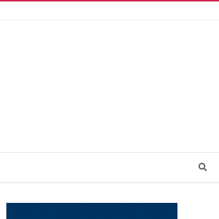
Search