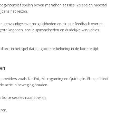
 hoog‑intensief spelen boven marathon sessies. Ze spelen meestal
jdens het reizen.
llen eenvoudige inzetmogelijkheden en directe feedback over de
rote knoppen, snelle spinsnelheden en duidelijke win/verlies
rect in het spel dat de grootste beloning in de kortste tijd
ren
top providers zoals NetEnt, Microgaming en Quickspin. Elk spel biedt
 de actie in beweging houden.
ns korte sessies naar zoeken:
eren.