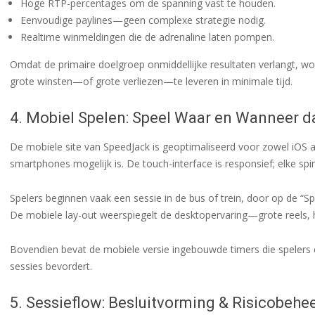
Hoge RTP-percentages om de spanning vast te houden.
Eenvoudige paylines—geen complexe strategie nodig.
Realtime winmeldingen die de adrenaline laten pompen.
Omdat de primaire doelgroep onmiddellijke resultaten verlangt, w
grote winsten—of grote verliezen—te leveren in minimale tijd.
4. Mobiel Spelen: Speel Waar en Wanneer 
De mobiele site van SpeedJack is geoptimaliseerd voor zowel iOS 
smartphones mogelijk is. De touch-interface is responsief; elke spin 
Spelers beginnen vaak een sessie in de bus of trein, door op de “S
De mobiele lay-out weerspiegelt de desktopervaring—grote reels, he
Bovendien bevat de mobiele versie ingebouwde timers die spelers er
sessies bevordert.
5. Sessieflow: Besluitvorming & Risicobehe