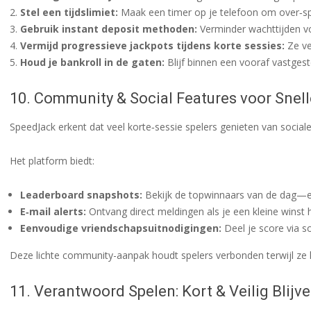
Stel een tijdslimiet:
Maak een timer op je telefoon om over‑s
Gebruik instant deposit methoden:
Verminder wachttijden vo
Vermijd progressieve jackpots tijdens korte sessies:
Ze ve
Houd je bankroll in de gaten:
Blijf binnen een vooraf vastgest
10. Community & Social Features voor Snell
SpeedJack erkent dat veel korte‑sessie spelers genieten van social
Het platform biedt:
Leaderboard snapshots:
Bekijk de topwinnaars van de dag—el
E‑mail alerts:
Ontvang direct meldingen als je een kleine winst 
Eenvoudige vriendschapsuitnodigingen:
Deel je score via so
Deze lichte community-aanpak houdt spelers verbonden terwijl ze 
11. Verantwoord Spelen: Kort & Veilig Blijv