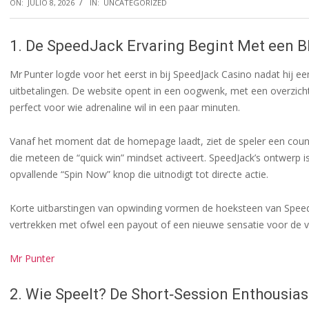
ON:
JULIO 8, 2026
IN:
UNCATEGORIZED
1. De SpeedJack Ervaring Begint Met een B
Mr Punter logde voor het eerst in bij SpeedJack Casino nadat hij ee
uitbetalingen. De website opent in een oogwenk, met een overzichtel
perfect voor wie adrenaline wil in een paar minuten.
Vanaf het moment dat de homepage laadt, ziet de speler een count
die meteen de “quick win” mindset activeert. SpeedJack’s ontwerp i
opvallende “Spin Now” knop die uitnodigt tot directe actie.
Korte uitbarstingen van opwinding vormen de hoeksteen van Speed
vertrekken met ofwel een payout of een nieuwe sensatie voor de v
Mr Punter
2. Wie Speelt? De Short‑Session Enthousias