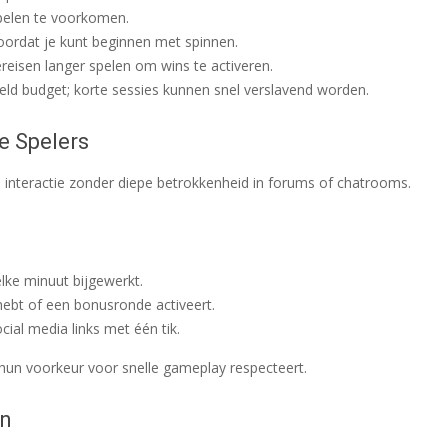
pelen te voorkomen.
ordat je kunt beginnen met spinnen.
reisen langer spelen om wins te activeren.
eld budget; korte sessies kunnen snel verslavend worden.
e Spelers
e interactie zonder diepe betrokkenheid in forums of chatrooms.
ke minuut bijgewerkt.
hebt of een bonusronde activeert.
cial media links met één tik.
hun voorkeur voor snelle gameplay respecteert.
en