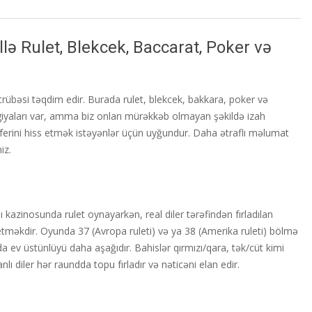
lə Rulet, Blekcek, Baccarat, Poker və
crübəsi təqdim edir. Burada rulet, blekcek, bakkara, poker və
giyaları var, amma biz onları mürəkkəb olmayan şəkildə izah
erini hiss etmək istəyənlər üçün uyğundur. Daha ətraflı məlumat
iz.
 kazinosunda rulet oynayarkən, real diler tərəfindən fırladılan
tməkdir. Oyunda 37 (Avropa ruleti) və ya 38 (Amerika ruleti) bölmə
a ev üstünlüyü daha aşağıdır. Bahislər qırmızı/qara, tək/cüt kimi
 diler hər raundda topu fırladır və nəticəni elan edir.