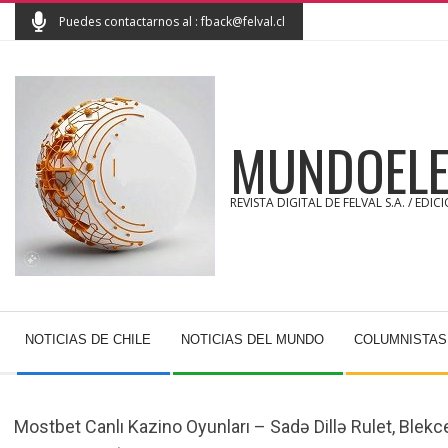
Skip
Puedes contactarnos al : fback@felval.cl
to
content
MUNDOELE
REVISTA DIGITAL DE FELVAL S.A. / EDIC
Secondary
NOTICIAS DE CHILE
NOTICIAS DEL MUNDO
COLUMNISTAS
Navigation
Menu
Mostbet Canlı Kazino Oyunları – Sadə Dillə Rulet, Blekc