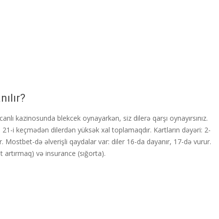
ılır?
nlı kazinosunda blekcek oynayarkən, siz dilerə qarşı oynayırsınız.
səd 21-i keçmədən dilerdən yüksək xal toplamaqdır. Kartların dəyəri: 2-
r. Mostbet-də əlverişli qaydalar var: diler 16-da dayanır, 17-də vurur.
at artırmaq) və insurance (sığorta).