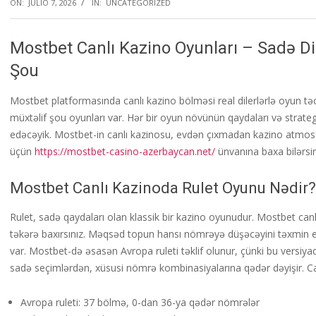
ON:
JULIO 7, 2026
IN:
UNCATEGORIZED
Mostbet Canlı Kazino Oyunları – Sadə Dil
Şou
Mostbet platformasında canlı kazino bölməsi real dilerlərlə oyun tə
müxtəlif şou oyunları var. Hər bir oyun növünün qaydaları və strate
edəcəyik. Mostbet-in canlı kazinosu, evdən çıxmadan kazino atmosf
üçün
https://mostbet-casino-azerbaycan.net/
ünvanına baxa bilərsin
Mostbet Canlı Kazinoda Rulet Oyunu Nədir?
Rulet, sadə qaydaları olan klassik bir kazino oyunudur. Mostbet canlı
təkərə baxırsınız. Məqsəd topun hansı nömrəyə düşəcəyini təxmin e
var. Mostbet-də əsasən Avropa ruleti təklif olunur, çünki bu versiyad
sadə seçimlərdən, xüsusi nömrə kombinasiyalarına qədər dəyişir. Canlı
Avropa ruleti: 37 bölmə, 0-dan 36-ya qədər nömrələr