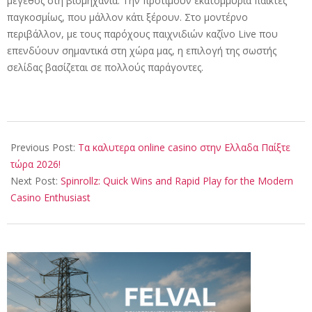
μέγεθος στη βιομηχανία. Την προτιμούν εκατομμύρια παίκτες
παγκοσμίως, που μάλλον κάτι ξέρουν. Στο μοντέρνο
περιβάλλον, με τους παρόχους παιχνιδιών καζίνο Live που
επενδύουν σημαντικά στη χώρα μας, η επιλογή της σωστής
σελίδας βασίζεται σε πολλούς παράγοντες.
2026-
07-
Previous Post:
Τα καλυτερα online casino στην Ελλαδα Παίξτε
01
τώρα 2026!
Next Post:
Spinrollz: Quick Wins and Rapid Play for the Modern
Casino Enthusiast