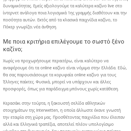
δυναμικότητας. Εμείς αξιολογούμε τα καλύτερα καζίνο live στο
ίντερνετ ανάλογα ποια λογισμικά 1ης γραμμής διαθέτουν και την
ποσότητα αυτών. Εκτός από τα κλασικά παιχνίδια καζίνο, το
Πόκερ γνωρίζει νέα άνθηση.
Με ποια κριτήρια επιλέγουμε το σωστό ξένο
καζίνο;
Χωρίς να προχωρήσουμε περαιτέρω, είναι καλύτερο να
αναφέρουμε ότι τα online καζίνο είναι νόμιμα στην Ελλάδα. Εδώ,
θα σας παρουσιάσουμε τα κορυφαία online καζίνο για τους
Έλληνες παίκτες. Φυσικά, μπορεί να υπάρχουν και άλλες
προσφορές, όπως για παράδειγμα μπόνους χωρίς κατάθεση.
Κερασάκι στην τούρτα, η ξακουστή σελίδα αθλητικών
στοιχημάτων της Interwetten, η οποία άλλωστε έκανε γνωστή
την εταιρία στη χώρα μας. Προσθέτοντας παιχνίδια που έλειπαν
αλλά και Ελληνικά τραπέζια, αποτελεί πλέον υπολογίσιμο