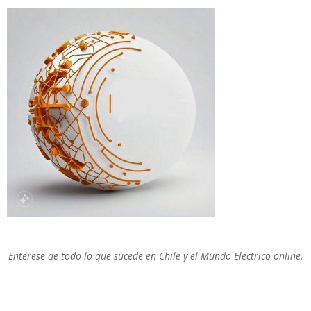
Entérese de todo lo que sucede en Chile y el Mundo Electrico online.