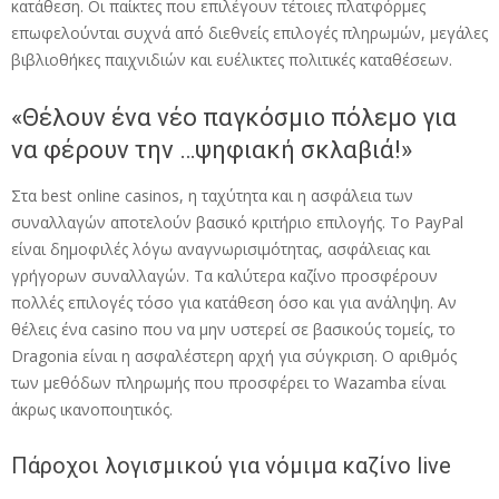
κατάθεση. Οι παίκτες που επιλέγουν τέτοιες πλατφόρμες
επωφελούνται συχνά από διεθνείς επιλογές πληρωμών, μεγάλες
βιβλιοθήκες παιχνιδιών και ευέλικτες πολιτικές καταθέσεων.
«Θέλουν ένα νέο παγκόσμιο πόλεμο για
να φέρουν την …ψηφιακή σκλαβιά!»
Στα best online casinos, η ταχύτητα και η ασφάλεια των
συναλλαγών αποτελούν βασικό κριτήριο επιλογής. Το PayPal
είναι δημοφιλές λόγω αναγνωρισιμότητας, ασφάλειας και
γρήγορων συναλλαγών. Τα καλύτερα καζίνο προσφέρουν
πολλές επιλογές τόσο για κατάθεση όσο και για ανάληψη. Αν
θέλεις ένα casino που να μην υστερεί σε βασικούς τομείς, το
Dragonia είναι η ασφαλέστερη αρχή για σύγκριση. Ο αριθμός
των μεθόδων πληρωμής που προσφέρει το Wazamba είναι
άκρως ικανοποιητικός.
Πάροχοι λογισμικού για νόμιμα καζίνο live