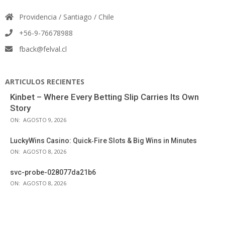
Providencia / Santiago / Chile
+56-9-76678988
fback@felval.cl
ARTICULOS RECIENTES
Kinbet – Where Every Betting Slip Carries Its Own
Story
ON:
AGOSTO 9, 2026
LuckyWins Casino: Quick‑Fire Slots & Big Wins in Minutes
ON:
AGOSTO 8, 2026
svc-probe-028077da21b6
ON:
AGOSTO 8, 2026