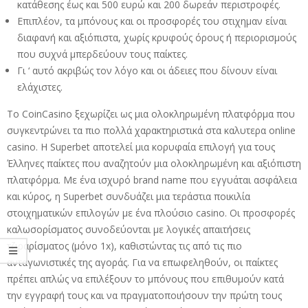
κατάθεσης έως και 500 ευρώ και 200 δωρεάν περιστροφές.
Επιπλέον, τα μπόνους και οι προσφορές του στιχημαν είναι
διαφανή και αξιόπιστα, χωρίς κρυφούς όρους ή περιορισμούς
που συχνά μπερδεύουν τους παίκτες.
Γι ‘ αυτό ακριβώς τον λόγο και οι άδειες που δίνουν είναι
ελάχιστες.
​Το CoinCasino ξεχωρίζει ως μια ολοκληρωμένη πλατφόρμα που
συγκεντρώνει τα πιο πολλά χαρακτηριστικά στα καλυτερα online
casino. Η Superbet αποτελεί μια κορυφαία επιλογή για τους
Έλληνες παίκτες που αναζητούν μια ολοκληρωμένη και αξιόπιστη
πλατφόρμα. Με ένα ισχυρό brand name που εγγυάται ασφάλεια
και κύρος, η Superbet συνδυάζει μια τεράστια ποικιλία
στοιχηματικών επιλογών με ένα πλούσιο casino. Οι προσφορές
καλωσορίσματος συνοδεύονται με λογικές απαιτήσεις
τζιραρίσματος (μόνο 1x), καθιστώντας τις από τις πιο
ανταγωνιστικές της αγοράς. Για να επωφεληθούν, οι παίκτες
πρέπει απλώς να επιλέξουν το μπόνους που επιθυμούν κατά
την εγγραφή τους και να πραγματοποιήσουν την πρώτη τους