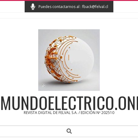
Skip
Puedes contactarnos al : fback@felval.cl
to
content
MUNDOELECTRICO.ON
REVISTA DIGITAL DE FELVAL S.A. / EDICIÓN Nº 202510
Secondary
Search
Navigation