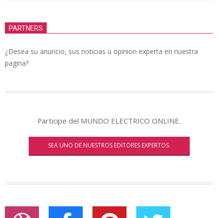
PARTNERS
¿Desea su anuncio, sus noticias u opinion experta en nuestra
pagina?
Participe del MUNDO ELECTRICO ONLINE.
SEA UNO DE NUESTROS EDITORES EXPERTOS.