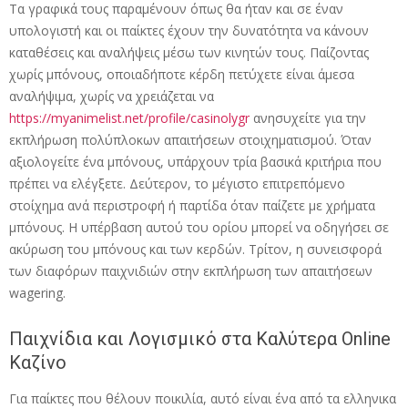
Τα γραφικά τους παραμένουν όπως θα ήταν και σε έναν
υπολογιστή και οι παίκτες έχουν την δυνατότητα να κάνουν
καταθέσεις και αναλήψεις μέσω των κινητών τους. Παίζοντας
χωρίς μπόνους, οποιαδήποτε κέρδη πετύχετε είναι άμεσα
αναλήψιμα, χωρίς να χρειάζεται να
https://myanimelist.net/profile/casinolygr
ανησυχείτε για την
εκπλήρωση πολύπλοκων απαιτήσεων στοιχηματισμού. Όταν
αξιολογείτε ένα μπόνους, υπάρχουν τρία βασικά κριτήρια που
πρέπει να ελέγξετε. Δεύτερον, το μέγιστο επιτρεπόμενο
στοίχημα ανά περιστροφή ή παρτίδα όταν παίζετε με χρήματα
μπόνους. Η υπέρβαση αυτού του ορίου μπορεί να οδηγήσει σε
ακύρωση του μπόνους και των κερδών. Τρίτον, η συνεισφορά
των διαφόρων παιχνιδιών στην εκπλήρωση των απαιτήσεων
wagering.
Παιχνίδια και Λογισμικό στα Καλύτερα Online
Καζίνο
Για παίκτες που θέλουν ποικιλία, αυτό είναι ένα από τα ελληνικα