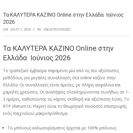
Menu
Τα ΚΑΛΥΤΕΡΑ ΚΑΖΙΝΟ Online στην Ελλάδα ️ Ιούνιος
2026
ON:
JULIO 1, 2026
IN:
UNCATEGORIZED
Τα ΚΑΛΥΤΕΡΑ ΚΑΖΙΝΟ Online στην
Ελλάδα ️ Ιούνιος 2026
Το τραπεζικό έμβασμα παραμένει μία από τις πιο αξιόπιστες
μεθόδους για μεγάλες συναλλαγές στα online καζίνο στην
Ελλάδα. Οι συναλλαγές είναι άμεσες, με πλήρη ασφάλεια και
χαμηλές χρεώσεις. Οι αναλήψεις ολοκληρώνονται συνήθως σε 1-
3 ημέρες, καθιστώντας τις κάρτες σταθερή και αξιόπιστη λύση. Το
RTP (Return to Player) είναι το θεωρητικό ποσοστό επιστροφής
ενός παιχνιδιού μακροπρόθεσμα.
Το μπόνους καλωσορίσματος έρχεται με 100% μπόνους