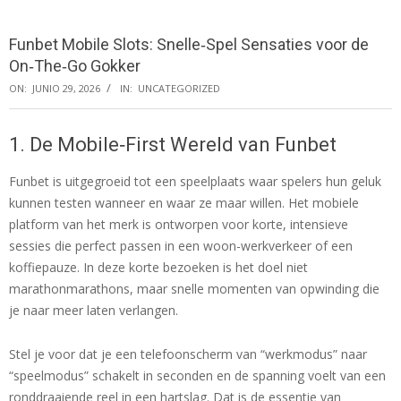
Menu
Funbet Mobile Slots: Snelle‑Spel Sensaties voor de
On‑The‑Go Gokker
ON:
JUNIO 29, 2026
IN:
UNCATEGORIZED
1. De Mobile‑First Wereld van Funbet
Funbet is uitgegroeid tot een speelplaats waar spelers hun geluk
kunnen testen wanneer en waar ze maar willen. Het mobiele
platform van het merk is ontworpen voor korte, intensieve
sessies die perfect passen in een woon-werkverkeer of een
koffiepauze. In deze korte bezoeken is het doel niet
marathonmarathons, maar snelle momenten van opwinding die
je naar meer laten verlangen.
Stel je voor dat je een telefoonscherm van “werkmodus” naar
“speelmodus” schakelt in seconden en de spanning voelt van een
ronddraaiende reel in een hartslag. Dat is de essentie van