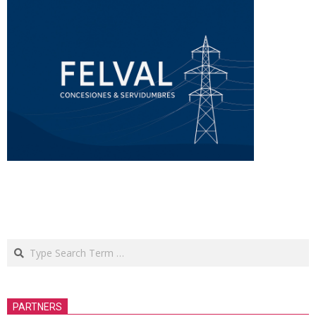
Search
PARTNERS