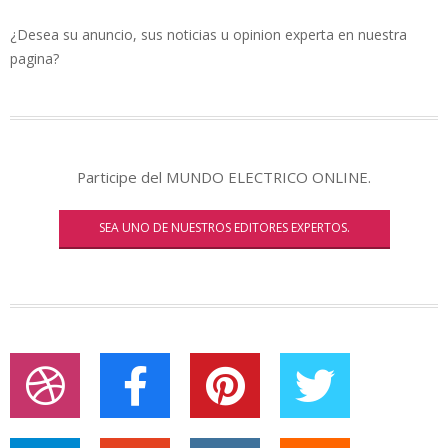
¿Desea su anuncio, sus noticias u opinion experta en nuestra
pagina?
Participe del MUNDO ELECTRICO ONLINE.
SEA UNO DE NUESTROS EDITORES EXPERTOS.