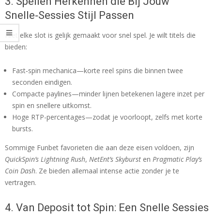
3. Spellen Herkennen die Bij Jouw
Snelle‑Sessies Stijl Passen
Niet elke slot is gelijk gemaakt voor snel spel. Je wilt titels die
bieden:
Fast‑spin mechanica—korte reel spins die binnen twee
seconden eindigen.
Compacte paylines—minder lijnen betekenen lagere inzet per
spin en snellere uitkomst.
Hoge RTP-percentages—zodat je voorloopt, zelfs met korte
bursts.
Sommige Funbet favorieten die aan deze eisen voldoen, zijn
QuickSpin’s Lightning Rush
,
NetEnt’s Skyburst
en
Pragmatic Play’s
Coin Dash
. Ze bieden allemaal intense actie zonder je te
vertragen.
4. Van Deposit tot Spin: Een Snelle Sessies