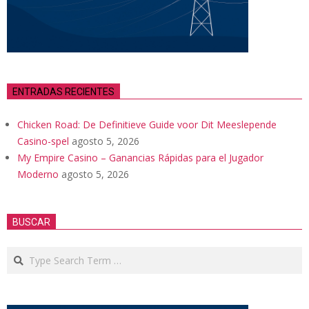
ENTRADAS RECIENTES
Chicken Road: De Definitieve Guide voor Dit Meeslepende
Casino-spel
agosto 5, 2026
My Empire Casino – Ganancias Rápidas para el Jugador
Moderno
agosto 5, 2026
BUSCAR
Search