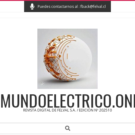
Skip
Puedes contactarnos al : fback@felval.cl
to
content
MUNDOELECTRICO.ON
REVISTA DIGITAL DE FELVAL S.A. / EDICIÓN Nº 202510
Secondary
Search
Navigation