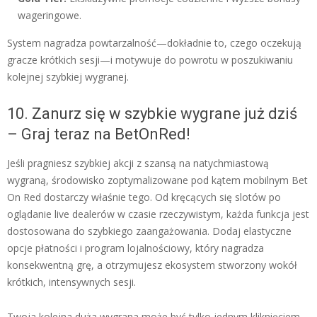
wageringowe.
System nagradza powtarzalność—dokładnie to, czego oczekują
gracze krótkich sesji—i motywuje do powrotu w poszukiwaniu
kolejnej szybkiej wygranej.
10. Zanurz się w szybkie wygrane już dziś
– Graj teraz na BetOnRed!
Jeśli pragniesz szybkiej akcji z szansą na natychmiastową
wygraną, środowisko zoptymalizowane pod kątem mobilnym Bet
On Red dostarczy właśnie tego. Od kręcących się slotów po
oglądanie live dealerów w czasie rzeczywistym, każda funkcja jest
dostosowana do szybkiego zaangażowania. Dodaj elastyczne
opcje płatności i program lojalnościowy, który nagradza
konsekwentną grę, a otrzymujesz ekosystem stworzony wokół
krótkich, intensywnych sesji.
Twoja kolejna duża wygrana może być tylko jednym kliknięciem