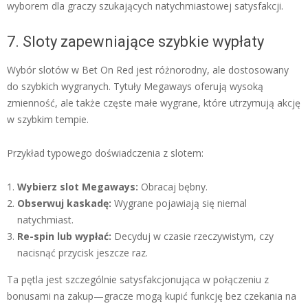
wyborem dla graczy szukających natychmiastowej satysfakcji.
7. Sloty zapewniające szybkie wypłaty
Wybór slotów w Bet On Red jest różnorodny, ale dostosowany
do szybkich wygranych. Tytuły Megaways oferują wysoką
zmienność, ale także częste małe wygrane, które utrzymują akcję
w szybkim tempie.
Przykład typowego doświadczenia z slotem:
Wybierz slot Megaways:
Obracaj bębny.
Obserwuj kaskadę:
Wygrane pojawiają się niemal
natychmiast.
Re-spin lub wypłać:
Decyduj w czasie rzeczywistym, czy
nacisnąć przycisk jeszcze raz.
Ta pętla jest szczególnie satysfakcjonująca w połączeniu z
bonusami na zakup—gracze mogą kupić funkcję bez czekania na