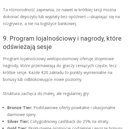
Ta różnorodność zapewnia, że nawet w krótkiej sesji można
dokonać depozytu lub wypłaty bez opóźnień—skupiając się na
rozgrywce, a nie na logistyce bankowej.
9. Program lojalnościowy i nagrody, które
odświeżają sesje
Program lojalnościowy wielopoziomowy oferuje stopniowe
nagrody, które przemawiają do graczy ceniących częste, lecz
krótkie sesje. Każde €20 zakładu to punkty wymienialne na
bonusy lub odblokowujące nowe poziomy.
Struktura zachęca do małej, ale regularnej gry:
Bronze Tier:
Podstawowe oferty powitalne i okazjonalne
darmowe spiny.
Silver Tier:
Cotygodniowy cashback do 25% na straty.
Gold Tier:
Ekskluzywne promocje codzienne i wyższe bonusy