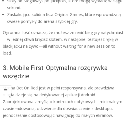
Sloty od Megaways po Jackpots, które mogą wypłacić w ciągu
sekund.
Zaskakująco solidna lista Original Games, które wprowadzają
świeże pomysły do arena szybkiej gry.
Ogromna ilość oznacza, że możesz zmienić bieg gry natychmiast
—w jednej chwili kręcisz slotem, w następnej testujesz rękę w
blackjacku na żywo—all without waiting for a new session to
load.
3. Mobile First: Optymalna rozgrywka
wszędzie
Strona Bet On Red jest w pełni responsywna, ale prawdziwa
magia dzieje się na dedykowanej aplikacji Android.
Zaprojektowana z myślą o kontrolach dotykowych i minimalnym
czasie ładowania, odzwierciedla doświadczenie z desktopu,
jednocześnie dostosowując nawigację do małych ekranów.