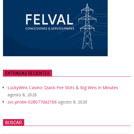
ENTRADAS RECIENTES
LuckyWins Casino: Quick‑Fire Slots & Big Wins in Minutes
agosto 8, 2026
svc-probe-028077da21b6
agosto 8, 2026
BUSCAR