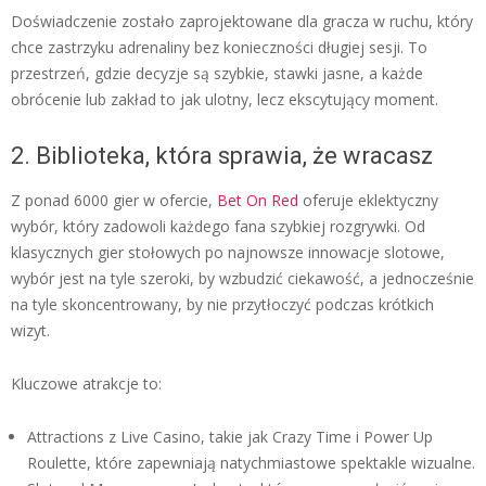
Doświadczenie zostało zaprojektowane dla gracza w ruchu, który
chce zastrzyku adrenaliny bez konieczności długiej sesji. To
przestrzeń, gdzie decyzje są szybkie, stawki jasne, a każde
obrócenie lub zakład to jak ulotny, lecz ekscytujący moment.
2. Biblioteka, która sprawia, że wracasz
Z ponad 6000 gier w ofercie,
Bet On Red
oferuje eklektyczny
wybór, który zadowoli każdego fana szybkiej rozgrywki. Od
klasycznych gier stołowych po najnowsze innowacje slotowe,
wybór jest na tyle szeroki, by wzbudzić ciekawość, a jednocześnie
na tyle skoncentrowany, by nie przytłoczyć podczas krótkich
wizyt.
Kluczowe atrakcje to:
Attractions z Live Casino, takie jak Crazy Time i Power Up
Roulette, które zapewniają natychmiastowe spektakle wizualne.