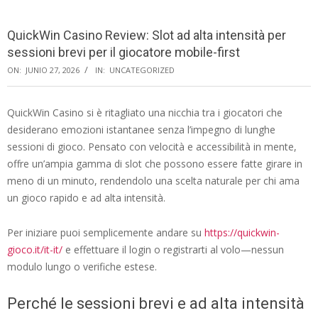
Menu
QuickWin Casino Review: Slot ad alta intensità per
sessioni brevi per il giocatore mobile-first
ON:
JUNIO 27, 2026
IN:
UNCATEGORIZED
QuickWin Casino si è ritagliato una nicchia tra i giocatori che
desiderano emozioni istantanee senza l’impegno di lunghe
sessioni di gioco. Pensato con velocità e accessibilità in mente,
offre un’ampia gamma di slot che possono essere fatte girare in
meno di un minuto, rendendolo una scelta naturale per chi ama
un gioco rapido e ad alta intensità.
Per iniziare puoi semplicemente andare su
https://quickwin-
gioco.it/it-it/
e effettuare il login o registrarti al volo—nessun
modulo lungo o verifiche estese.
Perché le sessioni brevi e ad alta intensità