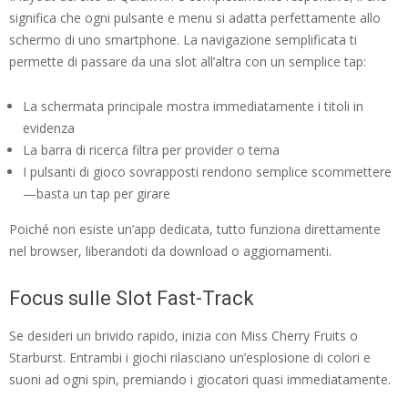
significa che ogni pulsante e menu si adatta perfettamente allo
schermo di uno smartphone. La navigazione semplificata ti
permette di passare da una slot all’altra con un semplice tap:
La schermata principale mostra immediatamente i titoli in
evidenza
La barra di ricerca filtra per provider o tema
I pulsanti di gioco sovrapposti rendono semplice scommettere
—basta un tap per girare
Poiché non esiste un’app dedicata, tutto funziona direttamente
nel browser, liberandoti da download o aggiornamenti.
Focus sulle Slot Fast-Track
Se desideri un brivido rapido, inizia con Miss Cherry Fruits o
Starburst. Entrambi i giochi rilasciano un’esplosione di colori e
suoni ad ogni spin, premiando i giocatori quasi immediatamente.