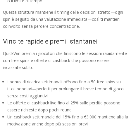
o il limite di tempo.
Questa struttura mantiene il timing delle decisioni stretto—ogni
spin è seguito da una valutazione immediata—così ti mantieni
coinvolto senza perdere concentrazione.
Vincite rapide e premi istantanei
QuickWin premia i giocatori che finiscono le sessioni rapidamente
con free spins e offerte di cashback che possono essere
incassate subito.
I bonus di ricarica settimanali offrono fino a 50 free spins su
titoli popolari—perfetti per prolungare il breve tempo di gioco
senza costi aggiuntivi.
Le offerte di cashback live fino al 25% sulle perdite possono
essere richieste dopo pochi round.
Un cashback settimanale del 15% fino a €3.000 mantiene alta la
motivazione anche dopo più sessioni brevi.