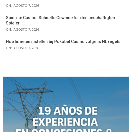
ON:
AGOSTO 7, 2026
Spinrise Casino: Schnelle Gewinne für den beschäftigten
Spieler
ON:
AGOSTO 7, 2026
Hoe limieten instellen bij Pokobet Casino volgens NL regels
ON:
AGOSTO 7, 2026