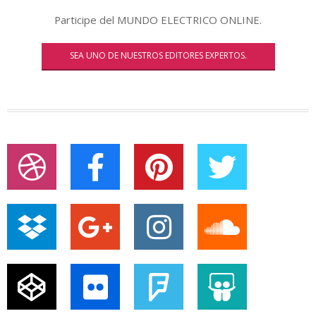
Participe del MUNDO ELECTRICO ONLINE.
SEA UNO DE NUESTROS EDITORES EXPERTOS.